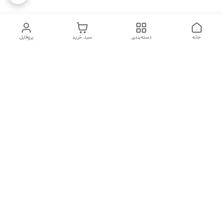
خانه
دسته‌بندی
سبد خرید
پروفایل
دسترسی سریع
تماس با ما
شکایات
درباره ما
قوانین و مقررات
سیاست حریم خصوصی
هفت روز هفته ، ۲۴ ساعت شبانه‌روز پاسخگوی شما هستیم