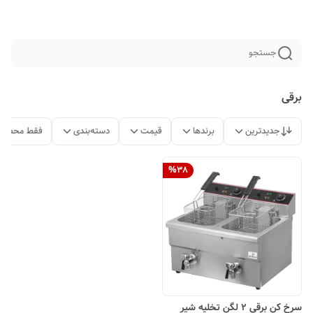
جستجو
برقی
جدیدترین
برندها
قیمت
دسته‌بندی
فقط محصولا
%
38
سرخ کن برقی 2 لگن تخلیه شیر