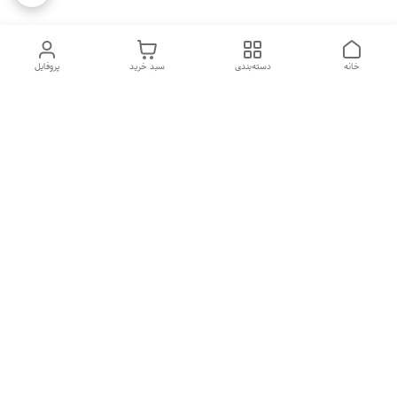
خانه
دسته‌بندی
سبد خرید
پروفایل
دسترسی سریع
تماس با ما
شکایات
درباره ما
قوانین و مقررات
سیاست حریم خصوصی
هفت روز هفته ، ۲۴ ساعت شبانه‌روز پاسخگوی شما هستیم