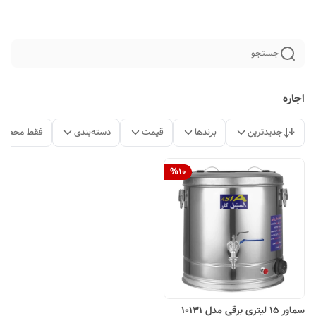
جستجو
اجاره
جدیدترین
برندها
قیمت
دسته‌بندی
فقط محصولا
%
10
سماور 15 لیتری برقی مدل 10131