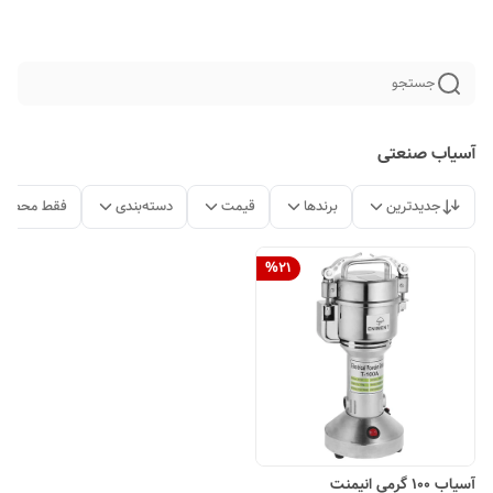
جستجو
آسیاب صنعتی
جدیدترین
برندها
قیمت
دسته‌بندی
فقط محصولا
%
21
آسیاب 100 گرمی انیمنت