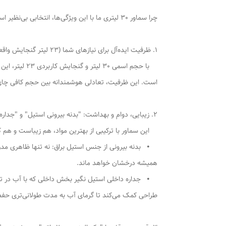
چرا سماور 30 لیتری ما با این ویژگی‌ها، انتخابی بی‌نظیر است؟
1. ظرفیت ایده‌آل برای نیازهای شما (23 لیتر گنجایش واقعی):
با حجم اسمی 
است. این ظرفیت، تعادلی هوشمندانه بین حجم کافی چای و
2. زیبایی، دوام و بهداشت: "بدنه بیرونی استیل" و "جداره داخلی استیل نگیر ":
این سماور با ترکیبی از بهترین مواد، هم زیباست و هم کا
⦁ بدنه بیرونی از جنس استیل براق: نه تنها ظاهری مدرن
همیشه درخشان خواهد ماند.
⦁ جداره داخلی استیل نگیر بخش داخلی که با آب در تم
طراحی کمک می‌کند تا گرمای آب به مدت طولانی‌تری حفظ