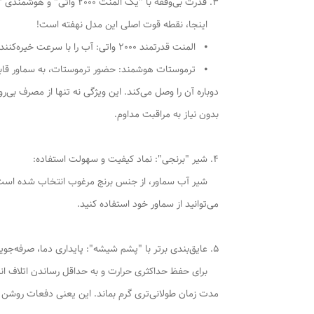
3. قدرت بی‌وقفه با "یک المنت 2000 واتی" و هوشمندی "ترموستات":
اینجا، نقطه قوت اصلی این مدل نهفته است!
⦁ المنت قدرتمند 2000 واتی: آب را با سرعت خیره‌کننده‌ای به نقطه جوش می‌رساند، بنابراین هرگز برای آماده شدن چای منتظر نخواهید ماند.
⦁ ترموستات هوشمند: حضور ترموستات، به سماور قابلیت 
دوباره آن را وصل می‌کند. این ویژگی نه تنها از مصرف بی‌
بدون نیاز به مراقبت مداوم.
4. شیر "برنجی": نماد کیفیت و سهولت استفاده:
شیر آب سماور، از جنس برنج مرغوب انتخاب شده است. این 
می‌توانید از سماور خود استفاده کنید.
5. عایق‌بندی برتر با "پشم شیشه": پایداری دما، صرفه‌جویی در انرژی:
برای حفظ حداکثری حرارت و به حداقل رساندن اتلاف انر
مدت زمان طولانی‌تری گرم بماند. این یعنی دفعات روشن 