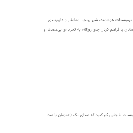
 23 لیتر) با بدنه بیرونی استیل و جداره داخلی گالوانیزه دوجداره، المنت قدرتمند 2000 واتی همراه با ترموستات هوشمند، شیر برنجی مطمئن و عایق‌بندی
نان یا فراهم کردن چای روزانه، به تجربه‌ای بی‌دغدغه و
رخانید روی درجه 110 هرگاه اب سماور جوش آمد،درجه ترموسات تا جایی کم کنید که صدای تک (همزمان با صدا