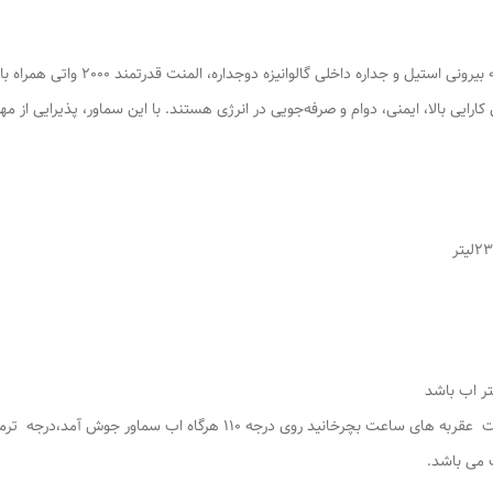
سماور هیئتی 30 لیتری (با گنجایش واقعی
یی بالا، ایمنی، دوام و صرفه‌جویی در انرژی هستند. با این سماور، پذیرایی از مهما
وقتی دوشاخه به برق زده شود ، سپس ترموسات را به جهت عقربه های ساعت بچ
 می باشد.