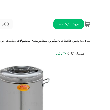
ورود / ثبت نام
جس
دسته‌بندی کالاها
خانه
پیگیری سفارش
همه محصولات
سیاست حری
مهسان گاز
30برقی