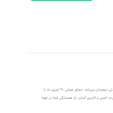
در هیاهوی زندگی مدرن، لحظات دلنشین دورهمی‌ها، مراسم مذهبی و حتی استراحت‌های کوتاه در محل کار، با یک فنجان چای داغ و تازه، لذتی دوچندان می‌یابد. سماور هیئتی 30 لیتری ما، با
 بر قدرت، ایمنی و کاربری آسان، یار همیشگی شما در تهیه