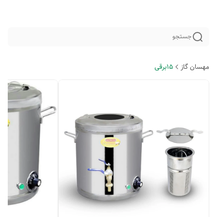
جستجو
مهسان گاز
15برقی