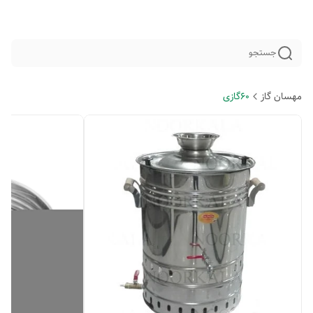
جستجو
مهسان گاز
60گازی