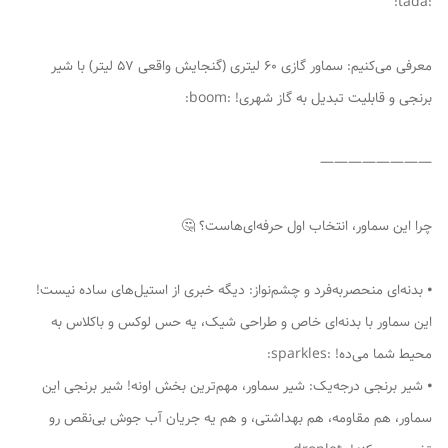
:tada:
معرفی می‌کنیم: سماور گازی 60 لیتری (گنجایش واقعی 57 لیتر) با شیر
برنجی و قابلیت تبدیل به گاز شهری! :boom:
————————
چرا این سماور، انتخاب اول حرفه‌ای‌هاست؟ 🤔
⦁ بدنه‌ای منحصربه‌فرد و چشم‌نواز: دیگه خبری از استیل‌های ساده نیست!
این سماور با بدنه‌ای خاص و طراحی شیک، یه حس لوکس و باکلاس به
محیط شما می‌ده! :sparkles:
⦁ شیر برنجی درجه‌یک: شیر سماور، مهم‌ترین بخش اونه! شیر برنجی این
سماور، هم مقاومه، هم بهداشتی، و هم یه جریان آب جوش بی‌نقص رو