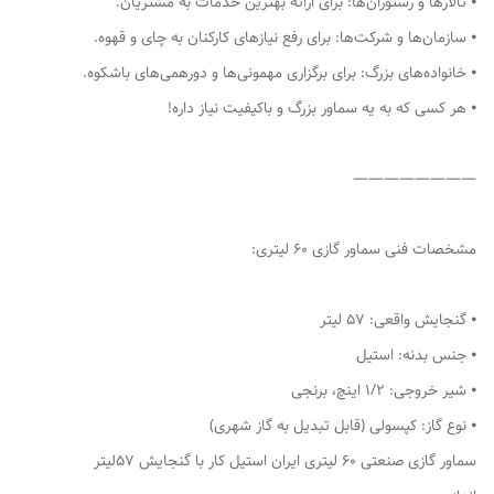
⦁ تالارها و رستوران‌ها: برای ارائه بهترین خدمات به مشتریان.
⦁ سازمان‌ها و شرکت‌ها: برای رفع نیازهای کارکنان به چای و قهوه.
⦁ خانواده‌های بزرگ: برای برگزاری مهمونی‌ها و دورهمی‌های باشکوه.
⦁ هر کسی که به یه سماور بزرگ و باکیفیت نیاز داره!
————————
مشخصات فنی سماور گازی 60 لیتری:
⦁ گنجایش واقعی: 57 لیتر
⦁ جنس بدنه: استیل
⦁ شیر خروجی: 1/2 اینچ، برنجی
⦁ نوع گاز: کپسولی (قابل تبدیل به گاز شهری)
سماور گازی صنعتی 60 لیتری ایران استیل کار با گنجایش 57لیتر