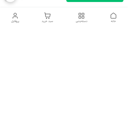
خانه
دسته‌بندی
سبد خرید
پروفایل
دسترسی سریع
تماس با ما
شکایات
درباره ما
قوانین و مقررات
سیاست حریم خصوصی
هفت روز هفته ، ۲۴ ساعت شبانه‌روز پاسخگوی شما هستیم
شماره تماس
09194087567