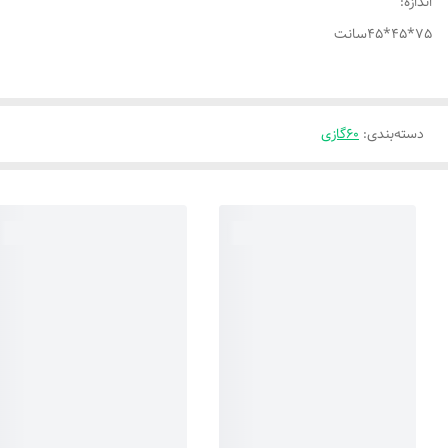
اندازه:
75*45*45سانت
دسته‌بندی
:
60گازی