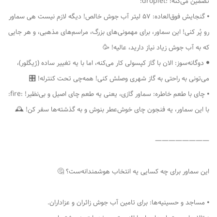
تضمین می‌کنه! :droplet:
⦁ گنجایش فوق‌العاده: 57 لیتر آب جوش خالص! دیگه لازم نیست هی سماور
رو پُر کنی! این سماور، برای مهمونی‌های بزرگ، مراسم‌های مذهبی، و هر جایی
که به آب جوش زیاد نیاز دارید، عالیه! 🥳
⦁ دوگانه‌سوز: الان با گاز کپسولی کار می‌کنه، اما با یه تغییر ساده (ژیگلور)،
می‌تونی به راحتی به گاز شهری وصلش کنی! همه‌چی تحت کنترله! 🎛
⦁ چای با طعم خاطره: سماور گازی، یعنی یه طعم چای اصیل و بی‌نظیر! :fire:
با این سماور، یه فنجون چای خوش‌عطر بنوش و به گذشته‌ها سفر کن! 🕰
————————
این سماور برای چه کسایی یه انتخاب هوشمندانه‌ست؟ 🤔
⦁ مساجد و حسینیه‌ها: برای تامین آب جوش زائران و عزاداران.