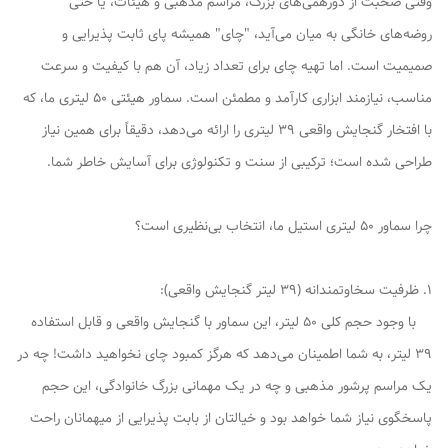
وقتی صحبت از دورهمی‌های بزرگ، مراسم مذهبی و هیئات، یا حتی
روضه‌های خانگی به میان می‌آید، "چای" همیشه پای ثابت پذیرایی و
صمیمیت است. اما تهیه چای برای تعداد زیاد، آن هم با کیفیت و سرعت
مناسب، نیازمند ابزاری کارآمد و مطمئن است. سماور هیئتی 50 لیتری ما، که
با افتخار گنجایش واقعی 39 لیتری را ارائه می‌دهد، دقیقاً برای همین نیاز
طراحی شده است؛ ترکیبی از سنت و تکنولوژی برای آسایش خاطر شما.
چرا سماور 50 لیتری استیل ما، انتخاب بی‌نظیری است؟
1. ظرفیت سخاوتمندانه (39 لیتر گنجایش واقعی):
با وجود حجم کلی 50 لیتر، این سماور با گنجایش واقعی و قابل استفاده
39 لیتر، به شما اطمینان می‌دهد که هرگز کمبود چای نخواهید داشت! چه در
یک مراسم پرشور مذهبی و چه در یک مهمانی بزرگ خانوادگی، این حجم
پاسخگوی نیاز شما خواهد بود و خیالتان از بابت پذیرایی از میهمانان راحت