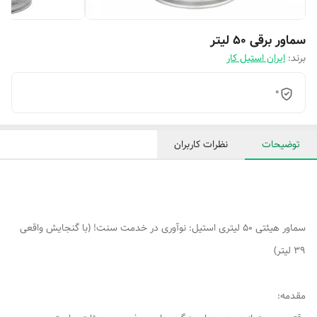
سماور برقی 50 لیتر
برند:
ایران استیل کار
0
توضیحات
نظرات کاربران
سماور هیئتی 50 لیتری استیل: نوآوری در خدمت سنت! (با گنجایش واقعی
39 لیتر)
مقدمه: