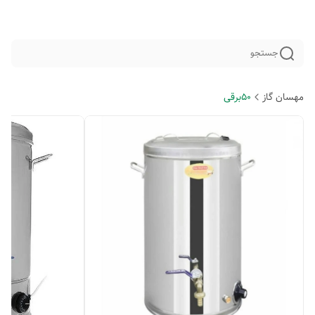
جستجو
مهسان گاز
50برقی