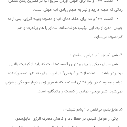
⦁ المنت 2000 وات: برای جوش آوردن سریع آب در کمترین زمان ممکن،
زمانی که عجله دارید و نیاز به حجم زیادی آب جوش است.
⦁ المنت 1000 وات: برای حفظ دمای آب و مصرف بهینه انرژی، پس از به
جوش آمدن اولیه. این ترکیب هوشمندانه، سماور را هم پرقدرت و هم
کم‌مصرف می‌سازد.
4. شیر "برنجی" با دوام و مطمئن:
شیر سماور، یکی از پرکاربردترین قسمت‌هاست که باید از کیفیت بالایی
برخوردار باشد. استفاده از شیر "برنجی" در این سماور، نه تنها تضمین‌کننده
دوام و مقاومت در برابر نشتی است، بلکه به مرور زمان دچار خوردگی و خرابی
نمی‌شود. شیر برنجی، نمادی از کیفیت و ماندگاری است.
5. عایق‌بندی بی‌نقص با "پشم شیشه":
یکی از عوامل کلیدی در حفظ دما و کاهش مصرف انرژی، عایق‌بندی