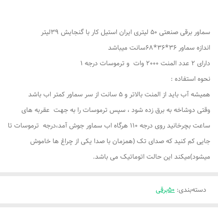
سماور برقی صنعتی 50 لیتری ایران استیل کار با گنجایش 39لیتر
اندازه سماور 36*36*68سانت میباشد
دارای 2 عدد المنت 2000 وات و ترموسات درجه 1
نحوه استفاده :
همیشه آب باید از المنت بالاتر و 5 سانت از سر سماور کمتر اب باشد
وقتی دوشاخه به برق زده شود ، سپس ترموسات را به جهت عقربه های
ساعت بچرخانید روی درجه 110 هرگاه اب سماور جوش آمد،درجه ترموسات تا
جایی کم کنید که صدای تک (همزمان با صدا یکی از چراغ ها خاموش
میشود)میکند این حالت اتوماتیک می باشد.
دسته‌بندی
:
50برقی