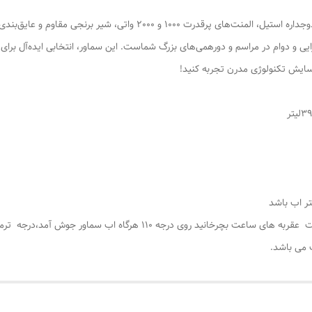
سماور هیئتی 50 لیتری (39 لیتر گنجایش واقعی) با بدنه دوجداره استیل، المن
ایی و دوام در مراسم و دورهمی‌های بزرگ شماست. این سماور، انتخابی ایده‌آل بر
سایش تکنولوژی مدرن تجربه کنید!
وقتی دوشاخه به برق زده شود ، سپس ترموسات را به جهت عقربه های ساعت بچ
 می باشد.