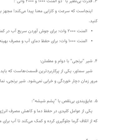
3. قدرت بی‌نظیر با "دو المنت 1000 و 2000 واتی":
کنید.
⦁ المنت 2000 وات: برای جوش آوردن سریع آب در کمترین زمان ممکن، زمانی که عجله دارید و نیاز به حجم زیادی آب جوش است.
⦁ المنت 1000 وات: برای حفظ دمای آب و مصرف بهینه انرژی، پس از به جوش آمدن اولیه. این ترکیب هوشمندانه، سماور را هم پرقدرت و هم کم‌مصرف می‌سازد.
4. شیر "برنجی" با دوام و مطمئن:
شیر سماور، یکی از پرکاربردترین قسمت‌هاست که باید از ک
مرور زمان دچار خوردگی و خرابی نمی‌شود. شیر برنجی، نم
5. عایق‌بندی بی‌نقص با "پشم شیشه":
یکی از عوامل کلیدی در حفظ دما و کاهش مصرف انرژی، ع
که از اتلاف گرما جلوگیری کرده و کمک می‌کند تا آب برای