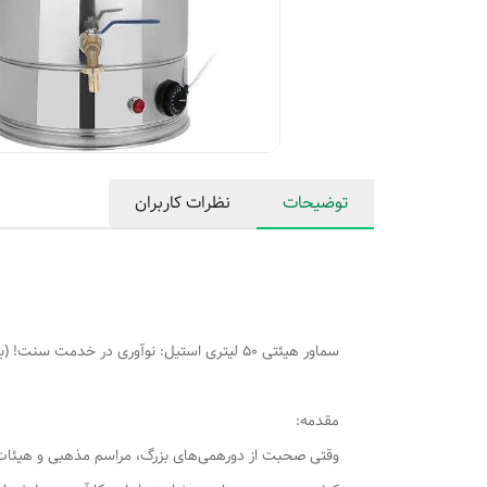
توضیحات
نظرات کاربران
سماور هیئتی 50 لیتری استیل: نوآوری در خدمت سنت! (با گنجایش واقعی 39 لیتر)
مقدمه:
وقتی صحبت از دورهمی‌های بزرگ، مراسم مذهبی و هیئات، ی