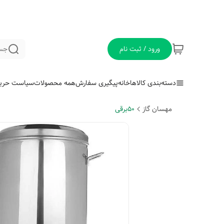
ورود / ثبت نام
جس
دسته‌بندی کالاها
خانه
پیگیری سفارش
همه محصولات
سیاست حری
مهسان گاز
50برقی