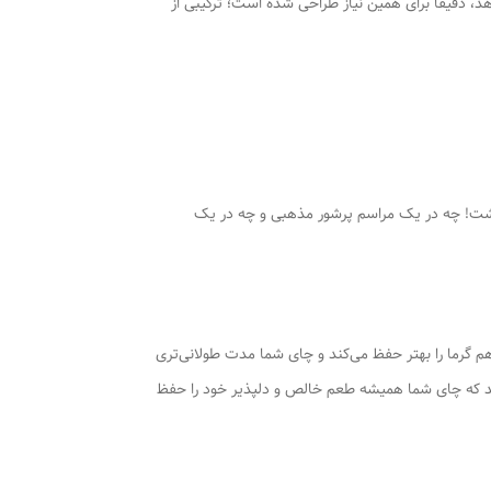
مئن است. سماور هیئتی 50 لیتری ما، که با افتخار گنجایش واقعی 39 لیتری را ارائه می‌دهد، دقیقاً برای همین نیاز طراحی شده است؛ ترکیبی از
دهد که هرگز کمبود چای نخواهید داشت! چه در یک مراسم پرشور مذهبی و چه در یک
 گرما را بهتر حفظ می‌کند و چای شما مدت طولانی‌تری
‌کند که چای شما همیشه طعم خالص و دلپذیر خود را حفظ