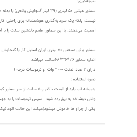
نتیجه‌گیری:
نیست، بلکه یک سرمایه‌گذاری هوشمندانه برای راحتی، کار
اهمیت می‌دهند. با این سماور، طعم دلنشین سنت را با آ
سماور برقی صنعتی 50 لیتری ایران استیل کار با گنجایش 39لیتر
اندازه سماور 36*36*68سانت میباشد
دارای 2 عدد المنت 2000 وات و ترموسات درجه 1
نحوه استفاده :
همیشه آب باید از المنت بالاتر و 5 سانت از سر سماور کمتر اب باشد
یکی از چراغ ها خاموش میشود)میکند این حالت اتوماتیک