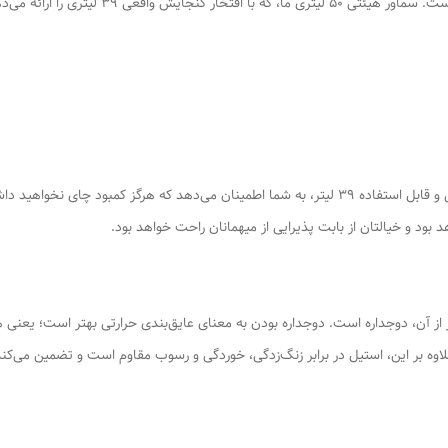
کیفیت و سرعت مناسب، نیازمند ابزاری کارآمد و مط
با وجود حجم کلی 50 لیتر، این سماور با گنجایش واقعی و قابل استفاده 39 لیتر، به شما اطمینان می‌
بود و خیالتان از بابت پذیرایی از میهمانان راحت خواهد بود.
آن، دوجداره است. دوجداره بودن به معنای عایق‌بندی حرارتی بهتر است؛ یعنی هم
 علاوه بر این، استیل در برابر زنگ‌زدگی، خوردگی و رسوب مقاوم است و تضمین می