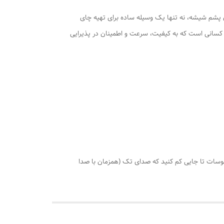
ت‌های پرقدرت 1000 و 2000 واتی، شیر برنجی مقاوم و عایق‌بندی پشم شیشه، نه تنها یک وسیله ساده برای تهیه چای
ای کسانی است که به کیفیت، سرعت و اطمینان در پذیرایی
رخانید روی درجه 110 هرگاه اب سماور جوش آمد،درجه ترموسات تا جایی کم کنید که صدای تک (همزمان با صدا