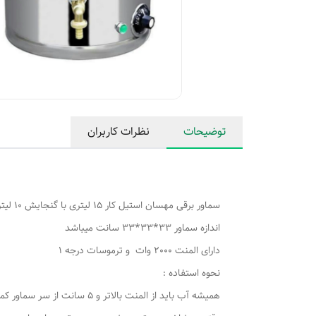
توضیحات
نظرات کاربران
سماور برقی مهسان استیل کار 15 لیتری با گنجایش 10 لیتر
اندازه سماور 33*33*33 سانت میباشد
دارای المنت 2000 وات و ترموسات درجه 1
نحوه استفاده :
همیشه آب باید از المنت بالاتر و 5 سانت از سر سماور کمتر اب باشد