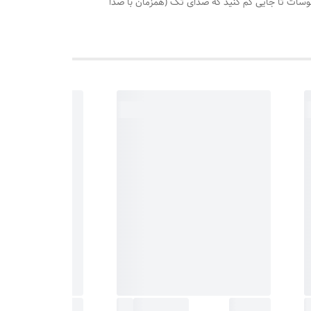
رخانید روی درجه 110 هرگاه اب سماور جوش آمد،درجه ترموسات تا جایی کم کنید که صدای تک (همزمان با صدا