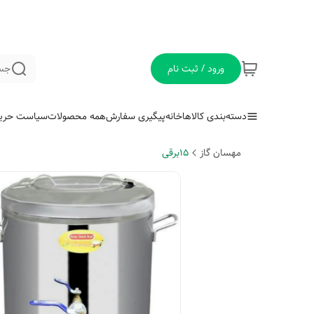
ورود / ثبت نام
جس
دسته‌بندی کالاها
خانه
پیگیری سفارش
همه محصولات
سیاست حری
مهسان گاز
15برقی