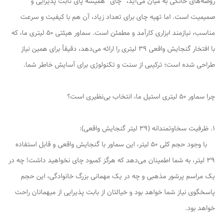
روضه‌های خانگی به میان می‌آید، "چای" همیشه پای ثابت پذیرایی و
صمیمیت است. اما تهیه چای برای تعداد زیاد، آن هم با کیفیت و سرعت
مناسب، نیازمند ابزاری کارآمد و مطمئن است. سماور هیئتی 50 لیتری ما، که
با افتخار گنجایش واقعی 39 لیتری را ارائه می‌دهد، دقیقاً برای همین نیاز
طراحی شده است؛ ترکیبی از سنت و تکنولوژی برای آسایش خاطر شما.
چرا سماور 50 لیتری استیل ما، انتخاب بی‌نظیری است؟
1. ظرفیت سخاوتمندانه (39 لیتر گنجایش واقعی):
با وجود حجم کلی 50 لیتر، این سماور با گنجایش واقعی و قابل استفاده
39 لیتر، به شما اطمینان می‌دهد که هرگز کمبود چای نخواهید داشت! چه در
یک مراسم پرشور مذهبی و چه در یک مهمانی بزرگ خانوادگی، این حجم
پاسخگوی نیاز شما خواهد بود و خیالتان از بابت پذیرایی از میهمانان راحت
خواهد بود.