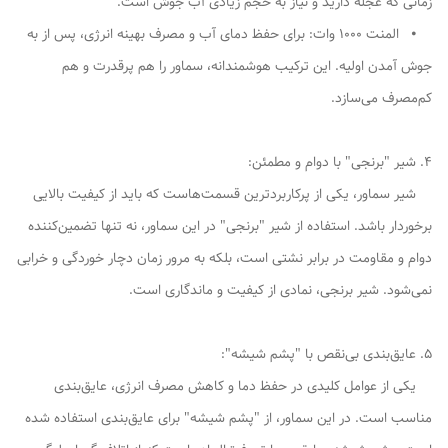
زمانی که عجله دارید و نیاز به حجم زیادی آب جوش است.
⦁ المنت 1000 وات: برای حفظ دمای آب و مصرف بهینه انرژی، پس از به
جوش آمدن اولیه. این ترکیب هوشمندانه، سماور را هم پرقدرت و هم
کم‌مصرف می‌سازد.
4. شیر "برنجی" با دوام و مطمئن:
شیر سماور، یکی از پرکاربردترین قسمت‌هاست که باید از کیفیت بالایی
برخوردار باشد. استفاده از شیر "برنجی" در این سماور، نه تنها تضمین‌کننده
دوام و مقاومت در برابر نشتی است، بلکه به مرور زمان دچار خوردگی و خرابی
نمی‌شود. شیر برنجی، نمادی از کیفیت و ماندگاری است.
5. عایق‌بندی بی‌نقص با "پشم شیشه":
یکی از عوامل کلیدی در حفظ دما و کاهش مصرف انرژی، عایق‌بندی
مناسب است. در این سماور، از "پشم شیشه" برای عایق‌بندی استفاده شده