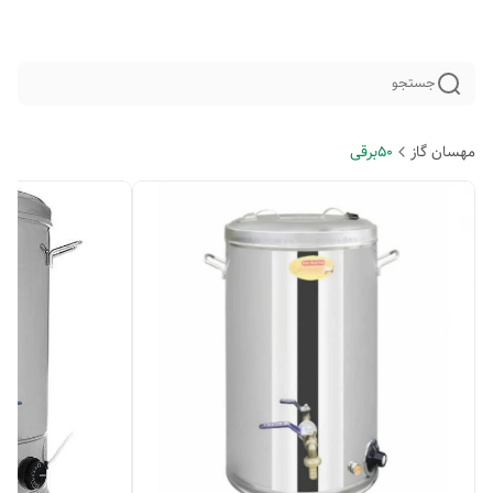
جستجو
مهسان گاز
50برقی