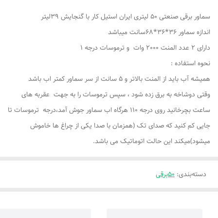
سماور برقی صنعتی 50 لیتری ایران استیل کار با گنجایش 39لیتر
اندازه سماور 36*36*68سانت میباشد
دارای 2 عدد المنت 2000 وات و ترموسات درجه 1
نحوه استفاده :
همیشه آب باید از المنت بالاتر و 5 سانت از سر سماور کمتر اب باشد
وقتی دوشاخه به برق زده شود ، سپس ترموسات را به جهت عقربه های
ساعت بچرخانید روی درجه 110 هرگاه اب سماور جوش آمد،درجه ترموسات تا
جایی کم کنید که صدای تک (همزمان با صدا یکی از چراغ ها خاموش
میشود)میکند این حالت اتوماتیک می باشد.
دسته‌بندی
:
50برقی