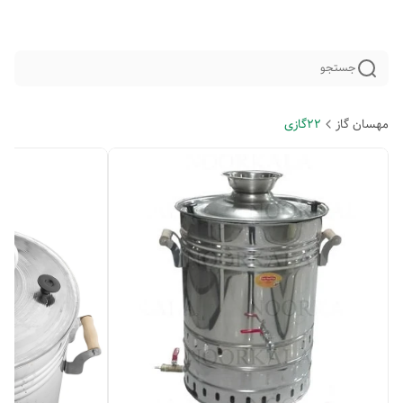
جستجو
مهسان گاز
22گازی