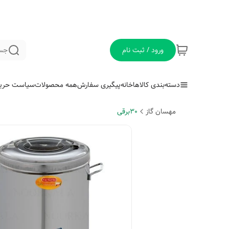
ورود / ثبت نام
جس
دسته‌بندی کالاها
خانه
پیگیری سفارش
همه محصولات
سیاست حری
مهسان گاز
30برقی