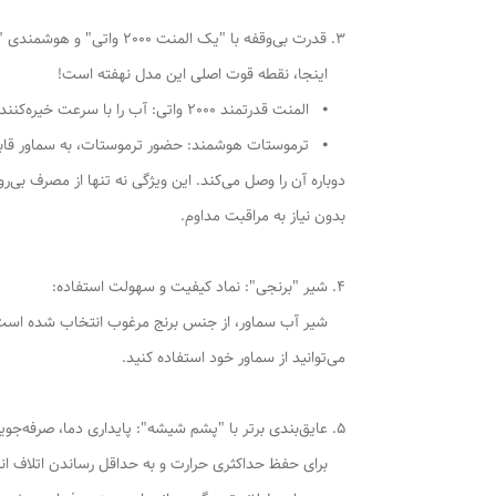
3. قدرت بی‌وقفه با "یک المنت 2000 واتی" و هوشمندی "ترموستات":
اینجا، نقطه قوت اصلی این مدل نهفته است!
⦁ المنت قدرتمند 2000 واتی: آب را با سرعت خیره‌کننده‌ای به نقطه جوش می‌رساند، بنابراین هرگز برای آماده شدن چای منتظر نخواهید ماند.
⦁ ترموستات هوشمند: حضور ترموستات، به سماور قابلیت 
دوباره آن را وصل می‌کند. این ویژگی نه تنها از مصرف بی‌
بدون نیاز به مراقبت مداوم.
4. شیر "برنجی": نماد کیفیت و سهولت استفاده:
شیر آب سماور، از جنس برنج مرغوب انتخاب شده است. این 
می‌توانید از سماور خود استفاده کنید.
5. عایق‌بندی برتر با "پشم شیشه": پایداری دما، صرفه‌جویی در انرژی:
برای حفظ حداکثری حرارت و به حداقل رساندن اتلاف انر