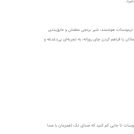
یرد.
 23 لیتر) با بدنه بیرونی استیل و جداره داخلی گالوانیزه دوجداره، المنت قدرتمند 2000 واتی همراه با ترموستات هوشمند، شیر برنجی مطمئن و عایق‌بندی
نان یا فراهم کردن چای روزانه، به تجربه‌ای بی‌دغدغه و
رخانید روی درجه 110 هرگاه اب سماور جوش آمد،درجه ترموسات تا جایی کم کنید که صدای تک (همزمان با صدا