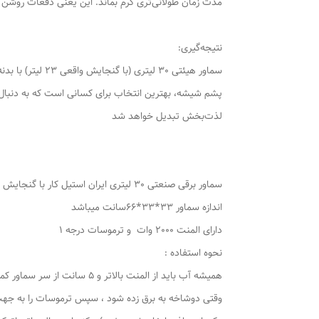
مدت زمان طولانی‌تری گرم بماند. این یعنی دفعات روشن 
نتیجه‌گیری:
پشم شیشه، بهترین انتخاب برای کسانی است که به دنبال کارا
لذت‌بخش تبدیل خواهد شد
سماور برقی صنعتی 30 لیتری ایران استیل کار با گنجایش 23لیتر
اندازه سماور 33*33*66سانت میباشد
دارای المنت 2000 وات و ترموسات درجه 1
نحوه استفاده :
همیشه آب باید از المنت بالاتر و 5 سانت از سر سماور کمتر اب باشد