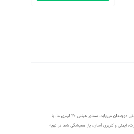
در هیاهوی زندگی مدرن، لحظات دلنشین دورهمی‌ها، مراسم مذهبی و حتی استراحت‌های کوتاه در محل کار، با یک فنجان چای داغ و تازه، لذتی دوچندان می‌یابد. سماور هیئتی 30 لیتری ما، با
 بر قدرت، ایمنی و کاربری آسان، یار همیشگی شما در تهیه