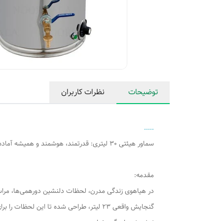
توضیحات
نظرات کاربران
.....
سماور هیئتی 30 لیتری: قدرتمند، هوشمند و همیشه آماده! (با گنجایش واقعی 23 لیتر)
مقدمه:
گنجایش واقعی 23 لیتر، طراحی شده تا این ل