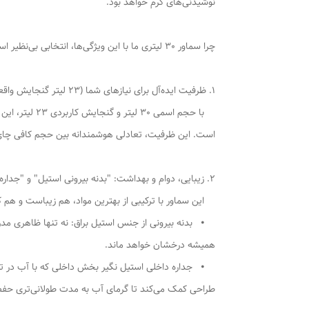
نوشیدنی‌های گرم خواهد بود.
چرا سماور 30 لیتری ما با این ویژگی‌ها، انتخابی بی‌نظیر است؟
1. ظرفیت ایده‌آل برای نیازهای شما (23 لیتر گنجایش واقعی):
با حجم اسمی 
است. این ظرفیت، تعادلی هوشمندانه بین حجم کافی چای و
2. زیبایی، دوام و بهداشت: "بدنه بیرونی استیل" و "جداره داخلی استیل نگیر ":
این سماور با ترکیبی از بهترین مواد، هم زیباست و هم کا
⦁ بدنه بیرونی از جنس استیل براق: نه تنها ظاهری مدرن
همیشه درخشان خواهد ماند.
⦁ جداره داخلی استیل نگیر بخش داخلی که با آب در تم
طراحی کمک می‌کند تا گرمای آب به مدت طولانی‌تری حفظ