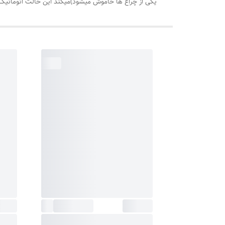
یکی از چراغ ها خاموش میشود)میکند این حالت اتوماتیک