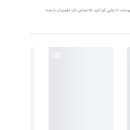
رخانید روی درجه 110 هرگاه اب سماور جوش آمد،درجه ترموسات تا جایی کم کنید که صدای تک (همزمان با صدا