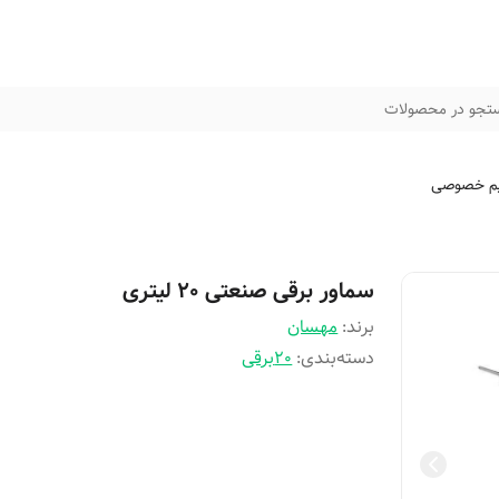
تجو در محصولات
م خصوصی
سماور برقی صنعتی 20 لیتری
برند:
مهسان
دسته‌بندی
:
20برقی