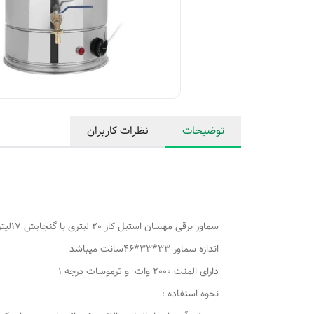
توضیحات
نظرات کاربران
سماور برقی مهسان استیل کار 20 لیتری با گنجایش 17لیتر
اندازه سماور 33*33*46سانت میباشد
دارای المنت 2000 وات و ترموسات درجه 1
نحوه استفاده :