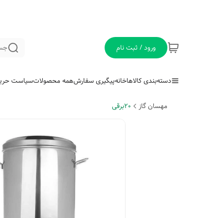
ورود / ثبت نام
جس
دسته‌بندی کالاها
خانه
پیگیری سفارش
همه محصولات
سیاست حری
مهسان گاز
20برقی