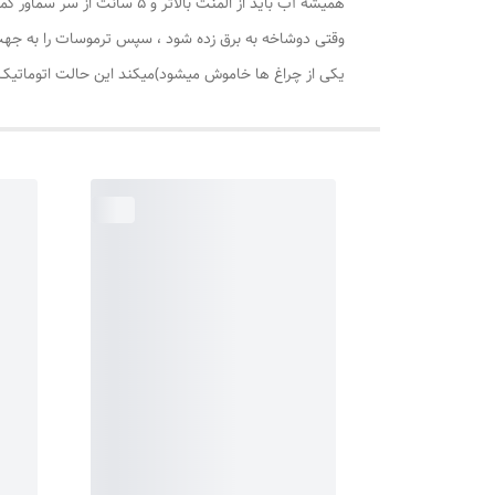
همیشه آب باید از المنت بالاتر و 5 سانت از سر سماور کمتر اب باشد
یکی از چراغ ها خاموش میشود)میکند این حالت اتوماتیک