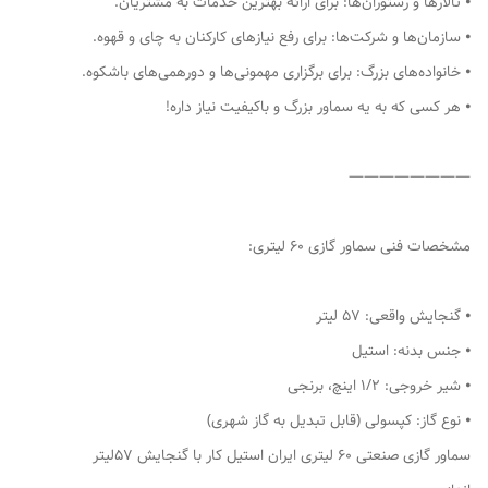
⦁ تالارها و رستوران‌ها: برای ارائه بهترین خدمات به مشتریان.
⦁ سازمان‌ها و شرکت‌ها: برای رفع نیازهای کارکنان به چای و قهوه.
⦁ خانواده‌های بزرگ: برای برگزاری مهمونی‌ها و دورهمی‌های باشکوه.
⦁ هر کسی که به یه سماور بزرگ و باکیفیت نیاز داره!
————————
مشخصات فنی سماور گازی 60 لیتری:
⦁ گنجایش واقعی: 57 لیتر
⦁ جنس بدنه: استیل
⦁ شیر خروجی: 1/2 اینچ، برنجی
⦁ نوع گاز: کپسولی (قابل تبدیل به گاز شهری)
سماور گازی صنعتی 60 لیتری ایران استیل کار با گنجایش 57لیتر