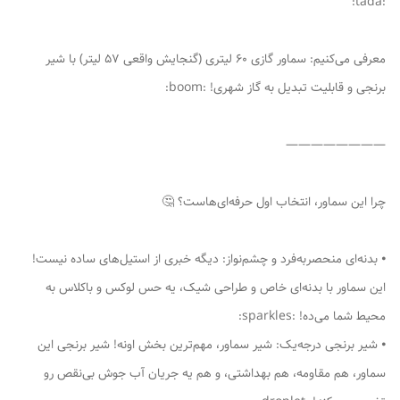
:tada:
معرفی می‌کنیم: سماور گازی 60 لیتری (گنجایش واقعی 57 لیتر) با شیر
برنجی و قابلیت تبدیل به گاز شهری! :boom:
————————
چرا این سماور، انتخاب اول حرفه‌ای‌هاست؟ 🤔
⦁ بدنه‌ای منحصربه‌فرد و چشم‌نواز: دیگه خبری از استیل‌های ساده نیست!
این سماور با بدنه‌ای خاص و طراحی شیک، یه حس لوکس و باکلاس به
محیط شما می‌ده! :sparkles:
⦁ شیر برنجی درجه‌یک: شیر سماور، مهم‌ترین بخش اونه! شیر برنجی این
سماور، هم مقاومه، هم بهداشتی، و هم یه جریان آب جوش بی‌نقص رو