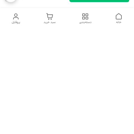
خانه
دسته‌بندی
سبد خرید
پروفایل
دسترسی سریع
تماس با ما
شکایات
درباره ما
قوانین و مقررات
سیاست حریم خصوصی
هفت روز هفته ، ۲۴ ساعت شبانه‌روز پاسخگوی شما هستیم
شماره تماس
09194087567