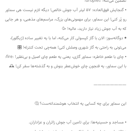
تضمین می‌کنه! :droplet:
⦁ گنجایش فوق‌العاده: 57 لیتر آب جوش خالص! دیگه لازم نیست هی سماور
رو پُر کنی! این سماور، برای مهمونی‌های بزرگ، مراسم‌های مذهبی، و هر جایی
که به آب جوش زیاد نیاز دارید، عالیه! 🥳
⦁ دوگانه‌سوز: الان با گاز کپسولی کار می‌کنه، اما با یه تغییر ساده (ژیگلور)،
می‌تونی به راحتی به گاز شهری وصلش کنی! همه‌چی تحت کنترله! 🎛
⦁ چای با طعم خاطره: سماور گازی، یعنی یه طعم چای اصیل و بی‌نظیر! :fire:
با این سماور، یه فنجون چای خوش‌عطر بنوش و به گذشته‌ها سفر کن! 🕰
————————
این سماور برای چه کسایی یه انتخاب هوشمندانه‌ست؟ 🤔
⦁ مساجد و حسینیه‌ها: برای تامین آب جوش زائران و عزاداران.