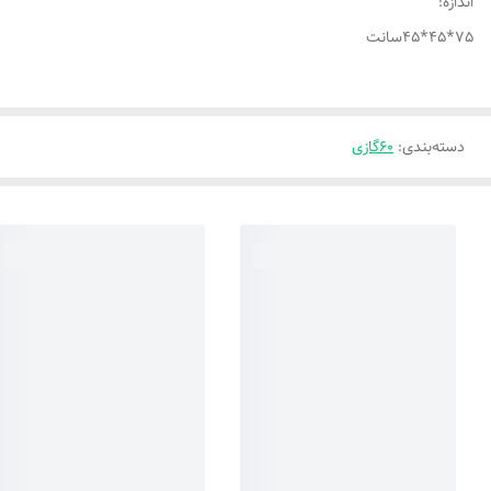
اندازه:
75*45*45سانت
دسته‌بندی
:
60گازی