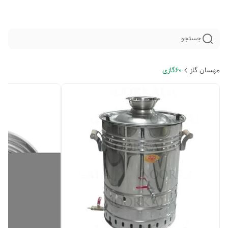
جستجو
مهسان گاز
60گازی