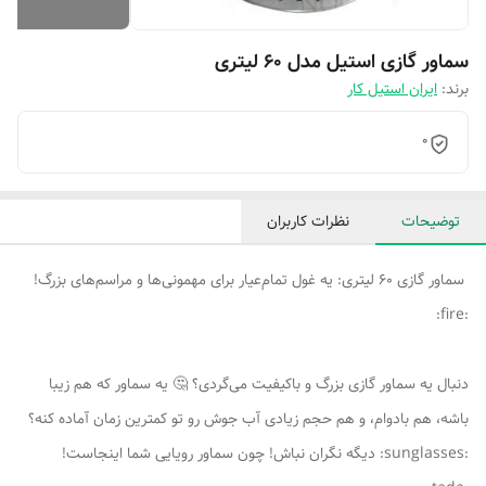
سماور گازی استیل مدل 60 لیتری
برند:
ایران استیل کار
0
توضیحات
نظرات کاربران
سماور گازی 60 لیتری: یه غول تمام‌عیار برای مهمونی‌ها و مراسم‌های بزرگ!
:fire:
دنبال یه سماور گازی بزرگ و باکیفیت می‌گردی؟ 🤔 یه سماور که هم زیبا
باشه، هم بادوام، و هم حجم زیادی آب جوش رو تو کمترین زمان آماده کنه؟
:sunglasses: دیگه نگران نباش! چون سماور رویایی شما اینجاست!