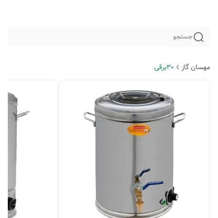
جستجو
مهسان گاز
30برقی