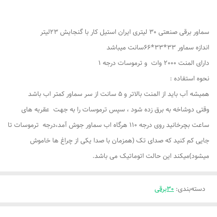
سماور برقی صنعتی 30 لیتری ایران استیل کار با گنجایش 23لیتر
اندازه سماور 33*33*66سانت میباشد
دارای المنت 2000 وات و ترموسات درجه 1
نحوه استفاده :
همیشه آب باید از المنت بالاتر و 5 سانت از سر سماور کمتر اب باشد
وقتی دوشاخه به برق زده شود ، سپس ترموسات را به جهت عقربه های
ساعت بچرخانید روی درجه 110 هرگاه اب سماور جوش آمد،درجه ترموسات تا
جایی کم کنید که صدای تک (همزمان با صدا یکی از چراغ ها خاموش
میشود)میکند این حالت اتوماتیک می باشد.
دسته‌بندی
:
30برقی