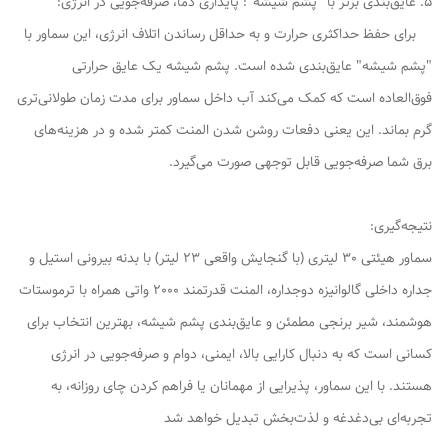
5. عایق‌بندی برتر با "پشم شیشه": پایداری دما، صرفه‌جویی در انرژی:
برای حفظ حداکثری حرارت و به حداقل رساندن اتلاف انرژی، این سماور با
"پشم شیشه" عایق‌بندی شده است. پشم شیشه یک عایق حرارتی
فوق‌العاده است که کمک می‌کند آب داخل سماور برای مدت زمان طولانی‌تری
گرم بماند. این یعنی دفعات روشن شدن المنت کمتر شده و در هزینه‌های
برق شما صرفه‌جویی قابل توجهی صورت می‌گیرد.
نتیجه‌گیری:
سماور هیئتی 30 لیتری (با گنجایش واقعی 23 لیتر) با بدنه بیرونی استیل و
جداره داخلی گالوانیزه دوجداره، المنت قدرتمند 2000 واتی همراه با ترموستات
هوشمند، شیر برنجی مطمئن و عایق‌بندی پشم شیشه، بهترین انتخاب برای
کسانی است که به دنبال کارایی بالا، ایمنی، دوام و صرفه‌جویی در انرژی
هستند. با این سماور، پذیرایی از مهمانان یا فراهم کردن چای روزانه، به
تجربه‌ای بی‌دغدغه و لذت‌بخش تبدیل خواهد شد