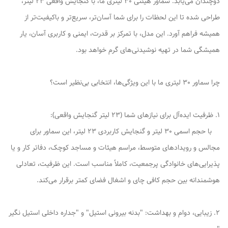
دوچندان می‌یابد. سماور هیئتی 30 لیتری ما، با گنجایش واقعی 23 لیتر،
طراحی شده تا این لحظات را برای شما آسان‌تر، سریع‌تر و باکیفیت‌تر از
همیشه فراهم آورد. این مدل، با تمرکز بر قدرت، ایمنی و کاربری آسان، یار
همیشگی شما در تهیه نوشیدنی‌های گرم خواهد بود.
چرا سماور 30 لیتری ما با این ویژگی‌ها، انتخابی بی‌نظیر است؟
1. ظرفیت ایده‌آل برای نیازهای شما (23 لیتر گنجایش واقعی):
با حجم اسمی 30 لیتر و گنجایش کاربردی 23 لیتر، این سماور برای
مجالس و رویدادهای متوسط، مراسم هیئات و مساجد کوچک، دفاتر کار و یا
پذیرایی‌های خانوادگی پرجمعیت، کاملاً مناسب است. این ظرفیت، تعادلی
هوشمندانه بین حجم کافی چای و اشغال فضای کمتر برقرار می‌کند.
2. زیبایی، دوام و بهداشت: "بدنه بیرونی استیل" و "جداره داخلی استیل نگیر