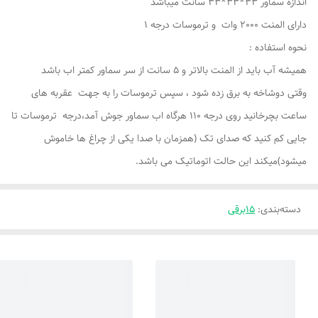
اندازه سماور 33*33*33 سانت میباشد
دارای المنت 2000 وات و ترموسات درجه 1
نحوه استفاده :
همیشه آب باید از المنت بالاتر و 5 سانت از سر سماور کمتر اب باشد
وقتی دوشاخه به برق زده شود ، سپس ترموسات را به جهت عقربه های
ساعت بچرخانید روی درجه 110 هرگاه اب سماور جوش آمد،درجه ترموسات تا
جایی کم کنید که صدای تک (همزمان با صدا یکی از چراغ ها خاموش
میشود)میکند این حالت اتوماتیک می باشد.
دسته‌بندی
:
15برقی