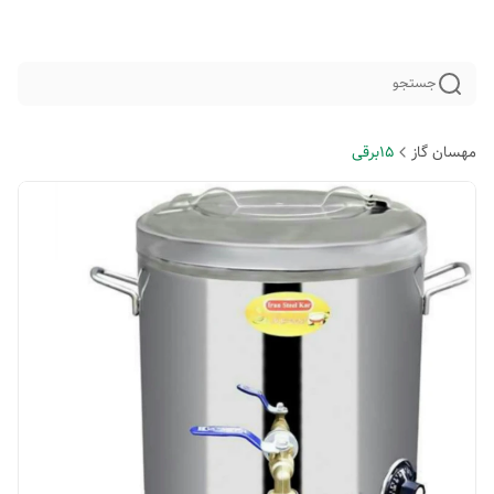
جستجو
مهسان گاز
15برقی