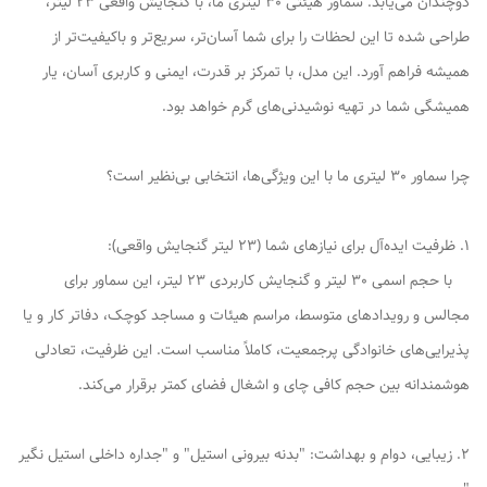
دوچندان می‌یابد. سماور هیئتی 30 لیتری ما، با گنجایش واقعی 23 لیتر،
طراحی شده تا این لحظات را برای شما آسان‌تر، سریع‌تر و باکیفیت‌تر از
همیشه فراهم آورد. این مدل، با تمرکز بر قدرت، ایمنی و کاربری آسان، یار
همیشگی شما در تهیه نوشیدنی‌های گرم خواهد بود.
چرا سماور 30 لیتری ما با این ویژگی‌ها، انتخابی بی‌نظیر است؟
1. ظرفیت ایده‌آل برای نیازهای شما (23 لیتر گنجایش واقعی):
با حجم اسمی 30 لیتر و گنجایش کاربردی 23 لیتر، این سماور برای
مجالس و رویدادهای متوسط، مراسم هیئات و مساجد کوچک، دفاتر کار و یا
پذیرایی‌های خانوادگی پرجمعیت، کاملاً مناسب است. این ظرفیت، تعادلی
هوشمندانه بین حجم کافی چای و اشغال فضای کمتر برقرار می‌کند.
2. زیبایی، دوام و بهداشت: "بدنه بیرونی استیل" و "جداره داخلی استیل نگیر