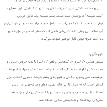
5. عایق‌بندی برتر با "پشم شیشه": پایداری دما، صرفه‌جویی در انرژی:
برای حفظ حداکثری حرارت و به حداقل رساندن اتلاف انرژی، این سماور با
"پشم شیشه" عایق‌بندی شده است. پشم شیشه یک عایق حرارتی
فوق‌العاده است که کمک می‌کند آب داخل سماور برای مدت زمان طولانی‌تری
گرم بماند. این یعنی دفعات روشن شدن المنت کمتر شده و در هزینه‌های
برق شما صرفه‌جویی قابل توجهی صورت می‌گیرد.
نتیجه‌گیری:
سماور هیئتی 30 لیتری (با گنجایش واقعی 23 لیتر) با بدنه بیرونی استیل و
جداره داخلی گالوانیزه دوجداره، المنت قدرتمند 2000 واتی همراه با ترموستات
هوشمند، شیر برنجی مطمئن و عایق‌بندی پشم شیشه، بهترین انتخاب برای
کسانی است که به دنبال کارایی بالا، ایمنی، دوام و صرفه‌جویی در انرژی
هستند. با این سماور، پذیرایی از مهمانان یا فراهم کردن چای روزانه، به
تجربه‌ای بی‌دغدغه و لذت‌بخش تبدیل خواهد شد