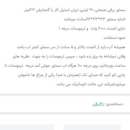
سماور برقی صنعتی 30 لیتری ایران استیل کار با گنجایش 23لیتر
اندازه سماور 33*33*66سانت میباشد
دارای المنت 2000 وات و ترموسات درجه 1
نحوه استفاده :
همیشه آب باید از المنت بالاتر و 5 سانت از سر سماور کمتر اب باشد
وقتی دوشاخه به برق زده شود ، سپس ترموسات را به جهت عقربه های
ساعت بچرخانید روی درجه 110 هرگاه اب سماور جوش آمد،درجه ترموسات تا
جایی کم کنید که صدای تک (همزمان با صدا یکی از چراغ ها خاموش
میشود)میکند این حالت اتوماتیک می باشد.
دسته‌بندی
:
30برقی