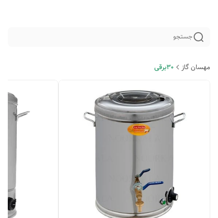
جستجو
مهسان گاز
30برقی