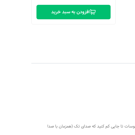
افزودن به سبد خرید
رخانید روی درجه 110 هرگاه اب سماور جوش آمد،درجه ترموسات تا جایی کم کنید که صدای تک (همزمان با صدا