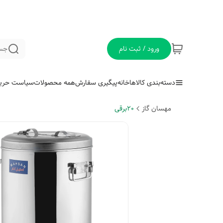
ورود / ثبت نام
جس
دسته‌بندی کالاها
خانه
پیگیری سفارش
همه محصولات
سیاست حری
مهسان گاز
20برقی