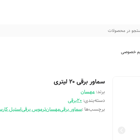
تجو در محصولات
م خصوصی
سماور برقی ۲۰ لیتری
برند:
مهسان
دسته‌بندی
:
20برقی
برچسب‌ها :
سماور برقی
مهسان
ترموس برقی
استیل کار
سم