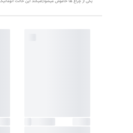
یکی از چراغ ها خاموش میشود)میکند این حالت اتوماتیک