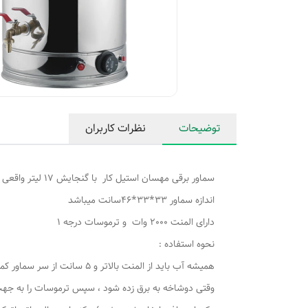
توضیحات
نظرات کاربران
سماور برقی مهسان استیل کار با گنجایش 17 لیتر واقعی
اندازه سماور 33*33*46سانت میباشد
دارای المنت 2000 وات و ترموسات درجه 1
نحوه استفاده :
همیشه آب باید از المنت بالاتر و 5 سانت از سر سماور کمتر اب باشد