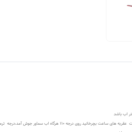
وقتی دوشاخه به برق زده شود ، سپس ترموسات را به جهت عقربه های ساعت بچ