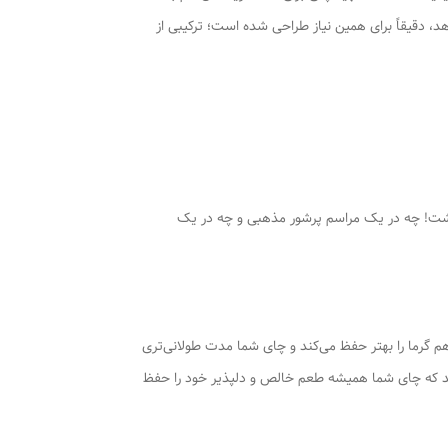
مئن است. سماور هیئتی 50 لیتری ما، که با افتخار گنجایش واقعی 39 لیتری را ارائه می‌دهد، دقیقاً برای همین نیاز طراحی شده است؛ ترکیبی از
دهد که هرگز کمبود چای نخواهید داشت! چه در یک مراسم پرشور مذهبی و چه در یک
 گرما را بهتر حفظ می‌کند و چای شما مدت طولانی‌تری
‌کند که چای شما همیشه طعم خالص و دلپذیر خود را حفظ