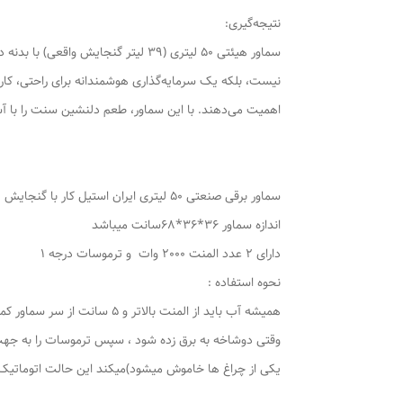
نتیجه‌گیری:
نیست، بلکه یک سرمایه‌گذاری هوشمندانه برای راحتی، کار
اهمیت می‌دهند. با این سماور، طعم دلنشین سنت را با آ
سماور برقی صنعتی 50 لیتری ایران استیل کار با گنجایش 39لیتر
اندازه سماور 36*36*68سانت میباشد
دارای 2 عدد المنت 2000 وات و ترموسات درجه 1
نحوه استفاده :
همیشه آب باید از المنت بالاتر و 5 سانت از سر سماور کمتر اب باشد
یکی از چراغ ها خاموش میشود)میکند این حالت اتوماتیک