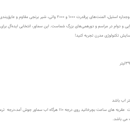
سماور هیئتی 50 لیتری (39 لیتر گنجایش واقعی) با بدنه دوجداره استیل، المن
ایی و دوام در مراسم و دورهمی‌های بزرگ شماست. این سماور، انتخابی ایده‌آل بر
سایش تکنولوژی مدرن تجربه کنید!
وقتی دوشاخه به برق زده شود ، سپس ترموسات را به جهت عقربه های ساعت بچ
 می باشد.