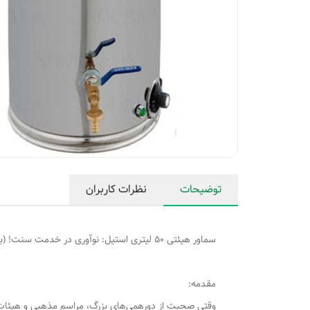
توضیحات
نظرات کاربران
سماور هیئتی 50 لیتری استیل: نوآوری در خدمت سنت! (با گنجایش واقعی 39 لیتر)
مقدمه:
وقتی صحبت از دورهمی‌های بزرگ، مراسم مذهبی و هیئات، ی