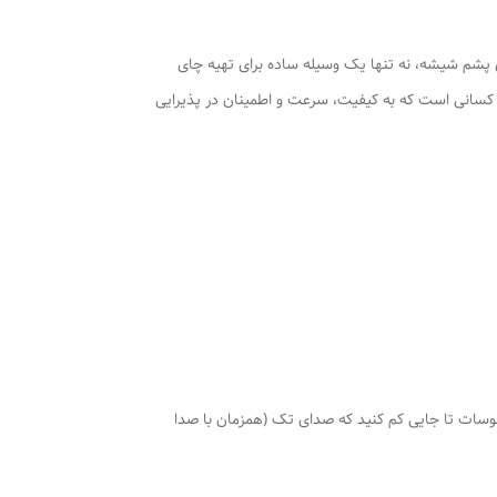
ت‌های پرقدرت 1000 و 2000 واتی، شیر برنجی مقاوم و عایق‌بندی پشم شیشه، نه تنها یک وسیله ساده برای تهیه چای
ای کسانی است که به کیفیت، سرعت و اطمینان در پذیرایی
رخانید روی درجه 110 هرگاه اب سماور جوش آمد،درجه ترموسات تا جایی کم کنید که صدای تک (همزمان با صدا