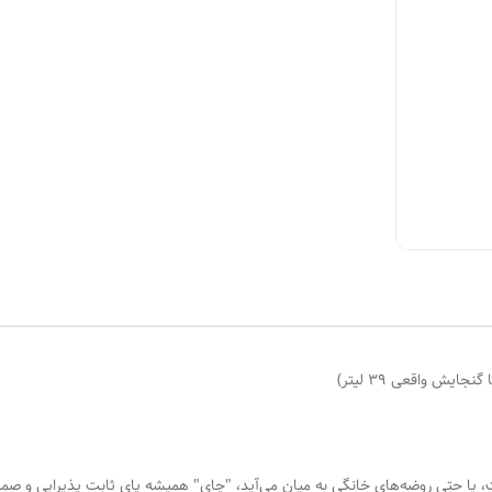
ا حتی روضه‌های خانگی به میان می‌آید، "چای" همیشه پای ثابت پذیرایی و صمیمی