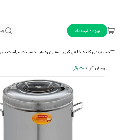
ورود / ثبت نام
جس
دسته‌بندی کالاها
خانه
پیگیری سفارش
همه محصولات
سیاست حری
مهسان گاز
50برقی