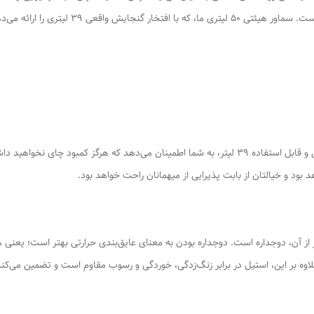
کیفیت و سرعت مناسب، نیازمند ابزاری کارآمد و مط
با وجود حجم کلی 50 لیتر، این سماور با گنجایش واقعی و قابل استفاده 39 لیتر، به شما اطمینان می‌
بود و خیالتان از بابت پذیرایی از میهمانان راحت خواهد بود.
آن، دوجداره است. دوجداره بودن به معنای عایق‌بندی حرارتی بهتر است؛ یعنی هم
 علاوه بر این، استیل در برابر زنگ‌زدگی، خوردگی و رسوب مقاوم است و تضمین می