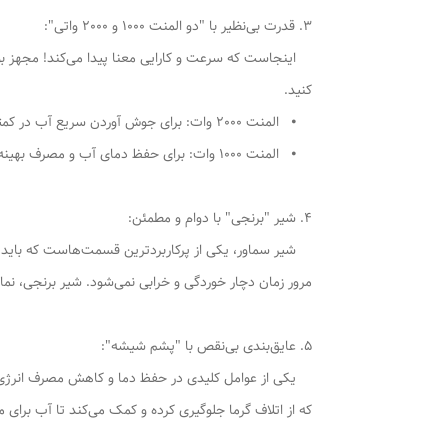
3. قدرت بی‌نظیر با "دو المنت 1000 و 2000 واتی":
کنید.
⦁ المنت 2000 وات: برای جوش آوردن سریع آب در کمترین زمان ممکن، زمانی که عجله دارید و نیاز به حجم زیادی آب جوش است.
⦁ المنت 1000 وات: برای حفظ دمای آب و مصرف بهینه انرژی، پس از به جوش آمدن اولیه. این ترکیب هوشمندانه، سماور را هم پرقدرت و هم کم‌مصرف می‌سازد.
4. شیر "برنجی" با دوام و مطمئن:
شیر سماور، یکی از پرکاربردترین قسمت‌هاست که باید از ک
مرور زمان دچار خوردگی و خرابی نمی‌شود. شیر برنجی، نم
5. عایق‌بندی بی‌نقص با "پشم شیشه":
یکی از عوامل کلیدی در حفظ دما و کاهش مصرف انرژی، ع
که از اتلاف گرما جلوگیری کرده و کمک می‌کند تا آب برای