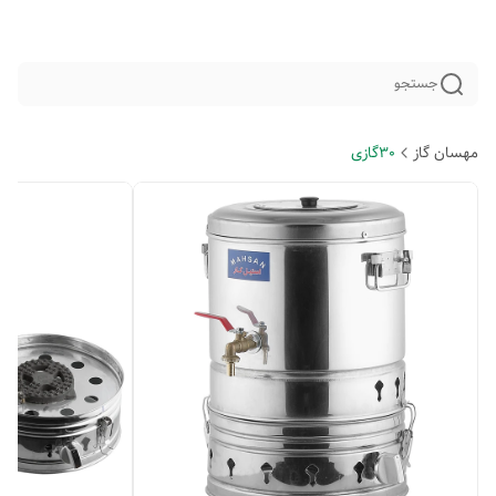
جستجو
مهسان گاز
30گازی