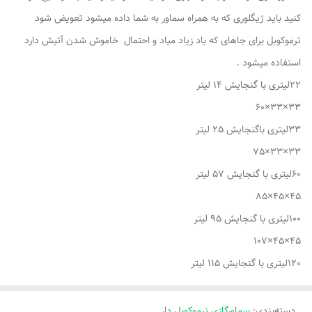
کنید باید ژیگلوری که به همراه سماور به شما داده میشود تعویض شود
ترموکوبل برای جاهای که باد زیاد میاد و احتمال خاموش شدن آتیش دارد
استفاده میشود .
22لیتری با گنجایش 14 لیتر
33×33×60
33لیتری باگنجایش 25 لیتر
33×33×75
60لیتری با گنجایش 57 لیتر
45×45×85
100لیتری با گنجایش 95 لیتر
45×45×107
120لیتری با گنجایش 115 لیتر
دسته‌بندی
:
سماورگازی ترموکوبل دار