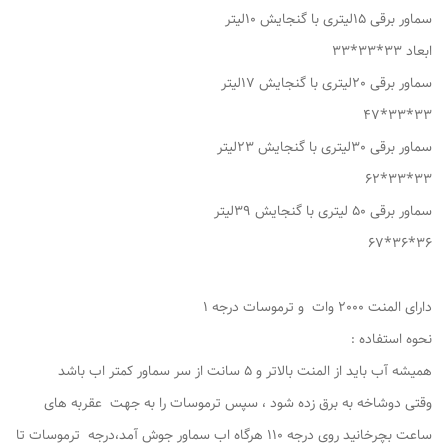
سماور برقی 15لیتری با گنجایش 10لیتر
ابعاد 33*33*33
سماور برقی 20لیتری با گنجایش 17لیتر
33*33*47
سماور برقی 30لیتری با گنجایش 23لیتر
33*33*62
سماور برقی 50 لیتری با گنجایش 39لیتر
36*36*67
دارای المنت 2000 وات و ترموسات درجه 1
نحوه استفاده :
همیشه آب باید از المنت بالاتر و 5 سانت از سر سماور کمتر اب باشد
وقتی دوشاخه به برق زده شود ، سپس ترموسات را به جهت عقربه های
ساعت بچرخانید روی درجه 110 هرگاه اب سماور جوش آمد،درجه ترموسات تا