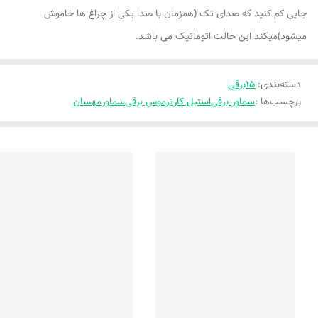
جایی کم کنید که صدای تک (همزمان با صدا یکی از چراغ ها خاموش
میشود)میکند این حالت اتوماتیک می باشد.
دسته‌بندی
:
15برقی
برچسب‌ها :
سماور برقی
استیل کار
ترموس برقی
سماور
مهسان