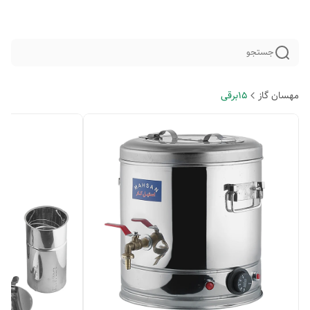
جستجو
مهسان گاز
15برقی