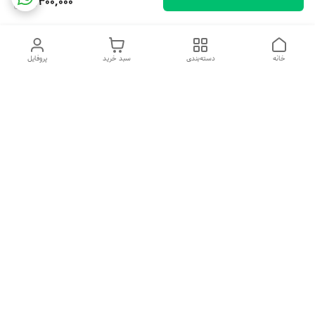
9,300,000
خانه
دسته‌بندی
سبد خرید
پروفایل
دسترسی سریع
تماس با ما
شکایات
درباره ما
قوانین و مقررات
سیاست حریم خصوصی
هفت روز هفته ، ۲۴ ساعت شبانه‌روز پاسخگوی شما هستیم