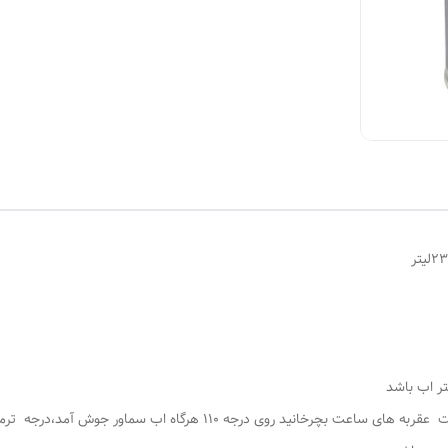
وقتی دوشاخه به برق زده شود ، سپس ترموسات را به جهت عقربه های ساعت بچ