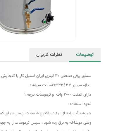
توضیحات
نظرات کاربران
سماور برقی صنعتی 30 لیتری ایران استیل کار با گنجایش 23لیتر
اندازه سماور 33*33*66سانت میباشد
دارای المنت 2000 وات و ترموسات درجه 1
نحوه استفاده :
همیشه آب باید از المنت بالاتر و 5 سانت از سر سماور کمتر اب باشد