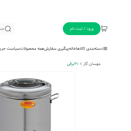
ورود / ثبت نام
جس
دسته‌بندی کالاها
خانه
پیگیری سفارش
همه محصولات
سیاست حری
مهسان گاز
30برقی