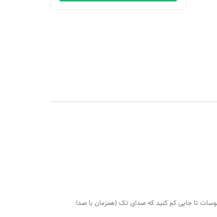
رخانید روی درجه 110 هرگاه اب سماور جوش آمد،درجه ترموسات تا جایی کم کنید که صدای تک (همزمان با صدا