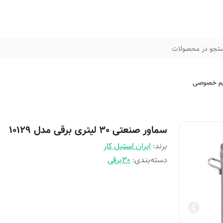
تجو در محصولات
م خصوصی
سماور صنعتی 30 لیتری برقی مدل 10129
برند:
ایران استیل کار
دسته‌بندی
:
30برقی