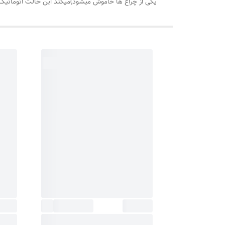
یکی از چراغ ها خاموش میشود)میکند این حالت اتوماتیک