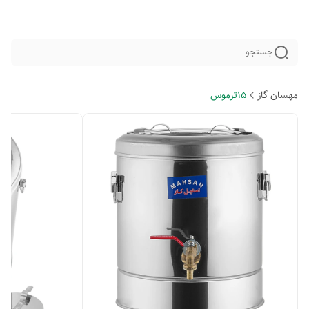
جستجو
مهسان گاز
15ترموس