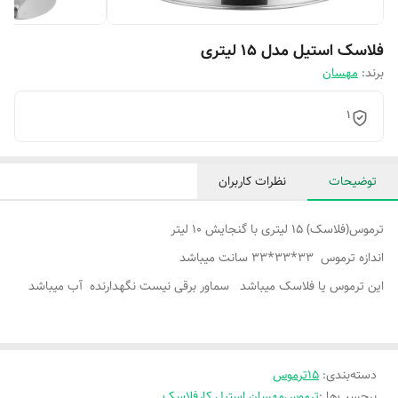
فلاسک استیل مدل 15 لیتری
برند:
مهسان
1
توضیحات
نظرات کاربران
ترموس(فلاسک) 15 لیتری با گنجایش 10 لیتر
اندازه ترموس 33*33*33 سانت میباشد
این ترموس یا فلاسک میباشد سماور برقی نیست نگهدارنده آب میباشد
دسته‌بندی
:
15ترموس
برچسب‌ها :
ترموس
مهسان استیل کار
فلاسک