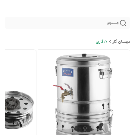
جستجو
مهسان گاز
20گازی