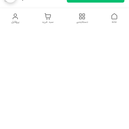
خانه
دسته‌بندی
سبد خرید
پروفایل
دسترسی سریع
تماس با ما
شکایات
درباره ما
قوانین و مقررات
سیاست حریم خصوصی
هفت روز هفته ، ۲۴ ساعت شبانه‌روز پاسخگوی شما هستیم