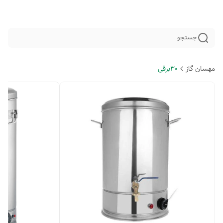
جستجو
مهسان گاز
30برقی