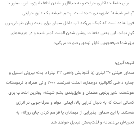
برای حفظ حداکثری حرارت و به حداقل رساندن اتلاف انرژی، این سماور با
"پشم شیشه" عایق‌بندی شده است. پشم شیشه یک عایق حرارتی
فوق‌العاده است که کمک می‌کند آب داخل سماور برای مدت زمان طولانی‌تری
گرم بماند. این یعنی دفعات روشن شدن المنت کمتر شده و در هزینه‌های
برق شما صرفه‌جویی قابل توجهی صورت می‌گیرد.
نتیجه‌گیری:
سماور هیئتی 30 لیتری (با گنجایش واقعی 23 لیتر) با بدنه بیرونی استیل و
جداره داخلی گالوانیزه دوجداره، المنت قدرتمند 2000 واتی همراه با ترموستات
هوشمند، شیر برنجی مطمئن و عایق‌بندی پشم شیشه، بهترین انتخاب برای
کسانی است که به دنبال کارایی بالا، ایمنی، دوام و صرفه‌جویی در انرژی
هستند. با این سماور، پذیرایی از مهمانان یا فراهم کردن چای روزانه، به
تجربه‌ای بی‌دغدغه و لذت‌بخش تبدیل خواهد شد