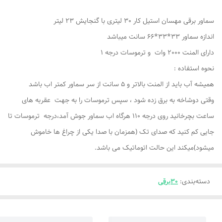
سماور برقی مهسان استیل کار 30 لیتری با گنجایش 23 لیتر
اندازه سماور 33*33*66 سانت میباشد
دارای المنت 2000 وات و ترموسات درجه 1
نحوه استفاده :
همیشه آب باید از المنت بالاتر و 5 سانت از سر سماور کمتر اب باشد
وقتی دوشاخه به برق زده شود ، سپس ترموسات را به جهت عقربه های
ساعت بچرخانید روی درجه 110 هرگاه اب سماور جوش آمد،درجه ترموسات تا
جایی کم کنید که صدای تک (همزمان با صدا یکی از چراغ ها خاموش
میشود)میکند این حالت اتوماتیک می باشد.
دسته‌بندی
:
30برقی