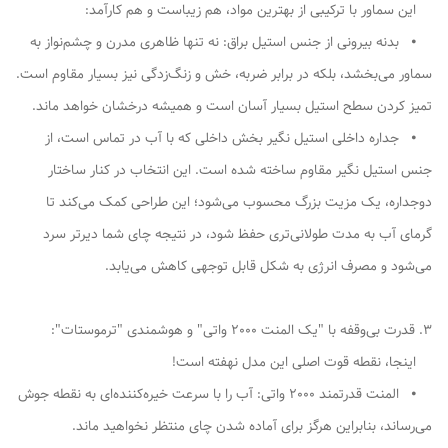
این سماور با ترکیبی از بهترین مواد، هم زیباست و هم کارآمد:
⦁ بدنه بیرونی از جنس استیل براق: نه تنها ظاهری مدرن و چشم‌نواز به
سماور می‌بخشد، بلکه در برابر ضربه، خش و زنگ‌زدگی نیز بسیار مقاوم است.
تمیز کردن سطح استیل بسیار آسان است و همیشه درخشان خواهد ماند.
⦁ جداره داخلی استیل نگیر بخش داخلی که با آب در تماس است، از
جنس استیل نگیر مقاوم ساخته شده است. این انتخاب در کنار ساختار
دوجداره، یک مزیت بزرگ محسوب می‌شود؛ این طراحی کمک می‌کند تا
گرمای آب به مدت طولانی‌تری حفظ شود، در نتیجه چای شما دیرتر سرد
می‌شود و مصرف انرژی به شکل قابل توجهی کاهش می‌یابد.
3. قدرت بی‌وقفه با "یک المنت 2000 واتی" و هوشمندی "ترموستات":
اینجا، نقطه قوت اصلی این مدل نهفته است!
⦁ المنت قدرتمند 2000 واتی: آب را با سرعت خیره‌کننده‌ای به نقطه جوش
می‌رساند، بنابراین هرگز برای آماده شدن چای منتظر نخواهید ماند.