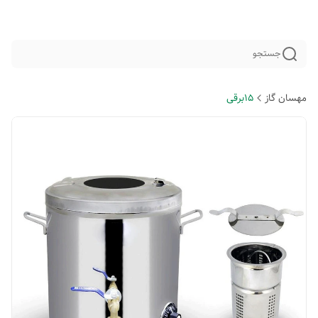
جستجو
مهسان گاز
15برقی