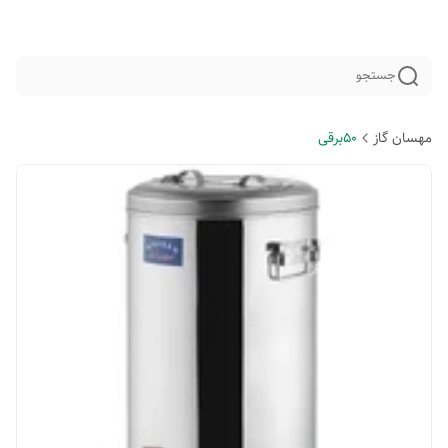
جستجو
مهسان گاز
50برقی