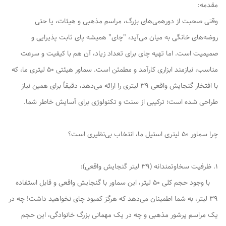
مقدمه:
وقتی صحبت از دورهمی‌های بزرگ، مراسم مذهبی و هیئات، یا حتی
روضه‌های خانگی به میان می‌آید، "چای" همیشه پای ثابت پذیرایی و
صمیمیت است. اما تهیه چای برای تعداد زیاد، آن هم با کیفیت و سرعت
مناسب، نیازمند ابزاری کارآمد و مطمئن است. سماور هیئتی 50 لیتری ما، که
با افتخار گنجایش واقعی 39 لیتری را ارائه می‌دهد، دقیقاً برای همین نیاز
طراحی شده است؛ ترکیبی از سنت و تکنولوژی برای آسایش خاطر شما.
چرا سماور 50 لیتری استیل ما، انتخاب بی‌نظیری است؟
1. ظرفیت سخاوتمندانه (39 لیتر گنجایش واقعی):
با وجود حجم کلی 50 لیتر، این سماور با گنجایش واقعی و قابل استفاده
39 لیتر، به شما اطمینان می‌دهد که هرگز کمبود چای نخواهید داشت! چه در
یک مراسم پرشور مذهبی و چه در یک مهمانی بزرگ خانوادگی، این حجم