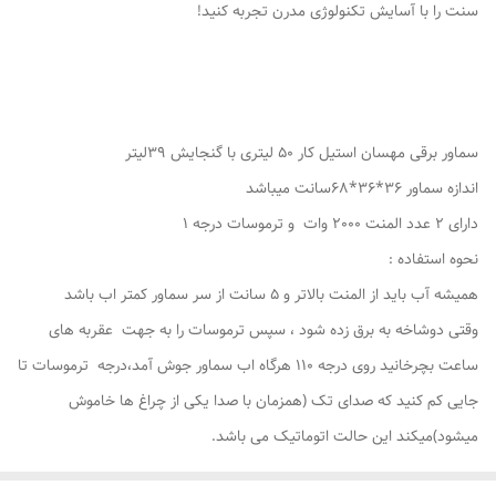
سنت را با آسایش تکنولوژی مدرن تجربه کنید!
سماور برقی مهسان استیل کار 50 لیتری با گنجایش 39لیتر
اندازه سماور 36*36*68سانت میباشد
دارای 2 عدد المنت 2000 وات و ترموسات درجه 1
نحوه استفاده :
همیشه آب باید از المنت بالاتر و 5 سانت از سر سماور کمتر اب باشد
وقتی دوشاخه به برق زده شود ، سپس ترموسات را به جهت عقربه های
ساعت بچرخانید روی درجه 110 هرگاه اب سماور جوش آمد،درجه ترموسات تا
جایی کم کنید که صدای تک (همزمان با صدا یکی از چراغ ها خاموش
میشود)میکند این حالت اتوماتیک می باشد.