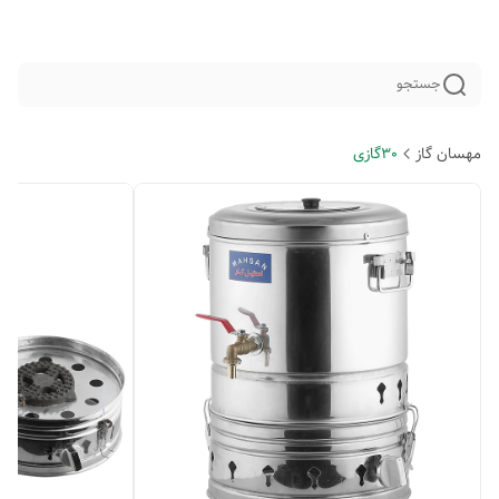
جستجو
مهسان گاز
30گازی