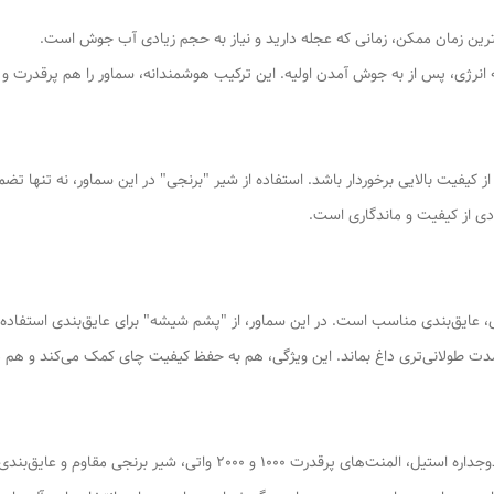
یفیت بالایی برخوردار باشد. استفاده از شیر "برنجی" در این سماور، نه تنها تضمی
ادی از کیفیت و ماندگاری است.
ایق‌بندی مناسب است. در این سماور، از "پشم شیشه" برای عایق‌بندی استفاده
 مدت طولانی‌تری داغ بماند. این ویژگی، هم به حفظ کیفیت چای کمک می‌کند و هم د
سماور هیئتی 50 لیتری (39 لیتر گنجایش واقعی) با بدنه دوجداره استیل، المن