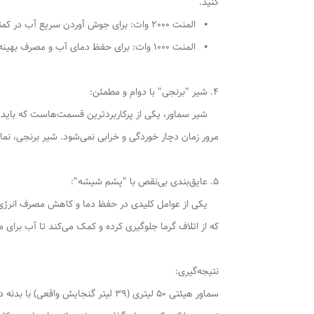
کنید.
⦁ المنت 2000 وات: برای جوش آوردن سریع آب در کمترین زمان ممکن، زمانی که عجله دارید و نیاز به حجم زیادی آب جوش است.
⦁ المنت 1000 وات: برای حفظ دمای آب و مصرف بهینه انرژی، پس از به جوش آمدن اولیه. این ترکیب هوشمندانه، سماور را هم پرقدرت و هم کم‌مصرف می‌سازد.
4. شیر "برنجی" با دوام و مطمئن:
شیر سماور، یکی از پرکاربردترین قسمت‌هاست که باید از ک
مرور زمان دچار خوردگی و خرابی نمی‌شود. شیر برنجی، نم
5. عایق‌بندی بی‌نقص با "پشم شیشه":
یکی از عوامل کلیدی در حفظ دما و کاهش مصرف انرژی، ع
که از اتلاف گرما جلوگیری کرده و کمک می‌کند تا آب برای
نتیجه‌گیری: