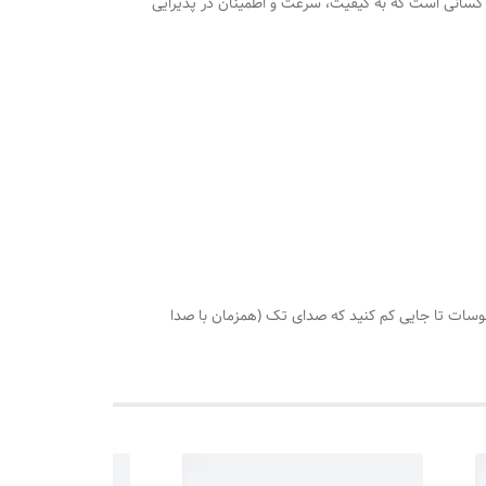
ای کسانی است که به کیفیت، سرعت و اطمینان در پذیرایی
رخانید روی درجه 110 هرگاه اب سماور جوش آمد،درجه ترموسات تا جایی کم کنید که صدای تک (همزمان با صدا