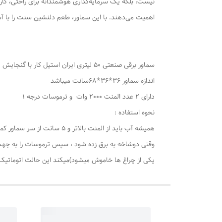
نیست، بلکه یک سرمایه‌گذاری هوشمندانه برای راحتی، کار
اهمیت می‌دهند. با این سماور، طعم دلنشین سنت را با آ
سماور برقی صنعتی 50 لیتری ایران استیل کار با گنجایش 39لیتر
اندازه سماور 36*36*68سانت میباشد
دارای 2 عدد المنت 2000 وات و ترموسات درجه 1
نحوه استفاده :
همیشه آب باید از المنت بالاتر و 5 سانت از سر سماور کمتر اب باشد
یکی از چراغ ها خاموش میشود)میکند این حالت اتوماتیک