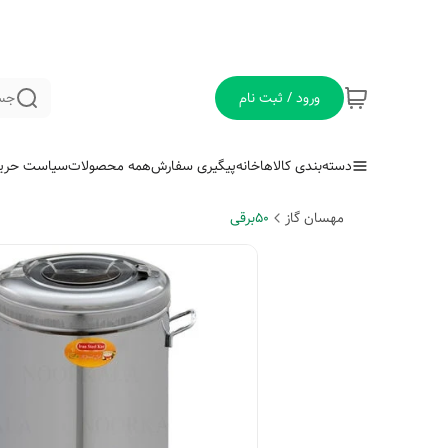
ورود / ثبت نام
جس
دسته‌بندی کالاها
خانه
پیگیری سفارش
همه محصولات
سیاست حری
مهسان گاز
50برقی