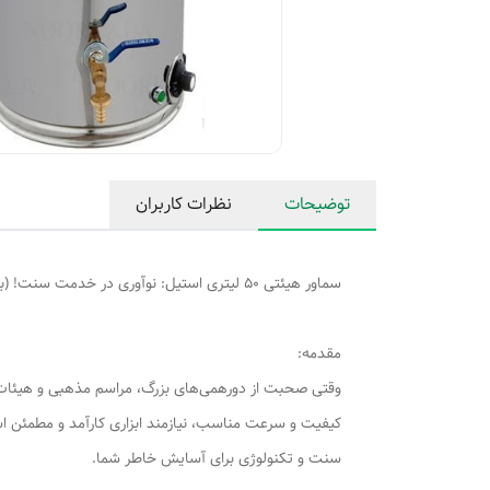
توضیحات
نظرات کاربران
سماور هیئتی 50 لیتری استیل: نوآوری در خدمت سنت! (با گنجایش واقعی 39 لیتر)
مقدمه:
وقتی صحبت از دورهمی‌های بزرگ، مراسم مذهبی و هیئات، ی
سنت و تکنولوژی برای آسایش خاطر شما.