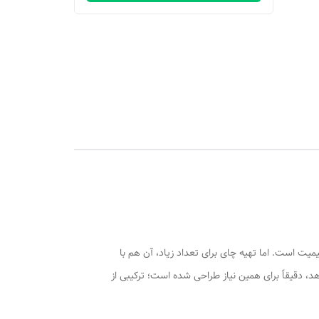
ت است. اما تهیه چای برای تعداد زیاد، آن هم با
مئن است. سماور هیئتی 50 لیتری ما، که با افتخار گنجایش واقعی 39 لیتری را ارائه می‌دهد، دقیقاً برای همین نیاز طراحی شده است؛ ترکیبی از