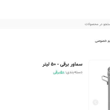
تجو در محصولات
م خصوصی
سماور برقی - ۵۰ لیتر
دسته‌بندی
:
50برقی