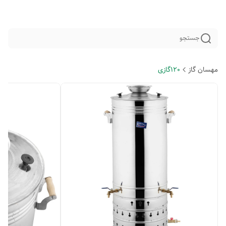
جستجو
مهسان گاز
120گازی