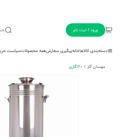
ورود / ثبت نام
جس
دسته‌بندی کالاها
خانه
پیگیری سفارش
همه محصولات
سیاست حری
مهسان گاز
120گازی