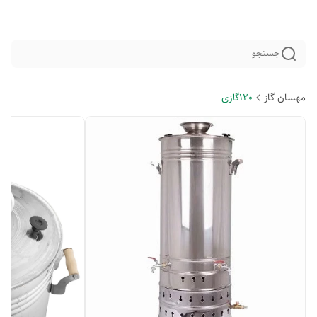
جستجو
مهسان گاز
120گازی