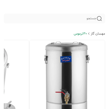
جستجو
مهسان گاز
30ترموس