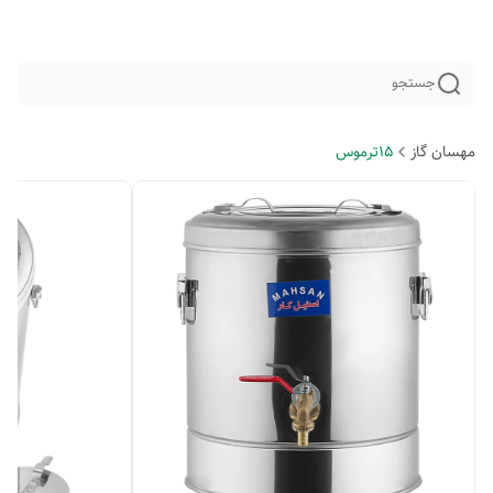
جستجو
مهسان گاز
15ترموس