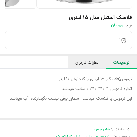
فلاسک استیل مدل 15 لیتری
برند:
مهسان
1
توضیحات
نظرات کاربران
ترموس(فلاسک) 15 لیتری با گنجایش 10 لیتر
اندازه ترموس 33*33*33 سانت میباشد
این ترموس یا فلاسک میباشد سماور برقی نیست نگهدارنده آب میباشد
دسته‌بندی
:
15ترموس
برچسب‌ها :
ترموس
مهسان استیل کار
فلاسک