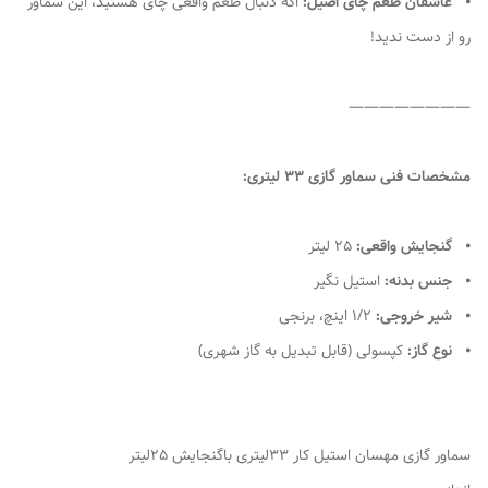
⦁
عاشقان طعم چای اصیل:
اگه دنبال طعم واقعی چای هستید، این سماور
رو از دست ندید!
————————
مشخصات فنی سماور گازی 33 لیتری:
⦁
گنجایش واقعی:
25 لیتر
⦁
جنس بدنه:
استیل نگیر
⦁
شیر خروجی:
1/2 اینچ، برنجی
⦁
نوع گاز:
کپسولی (قابل تبدیل به گاز شهری)
سماور گازی مهسان استیل کار 33لیتری باگنجایش 25لیتر