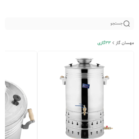
جستجو
مهسان گاز
33گازی