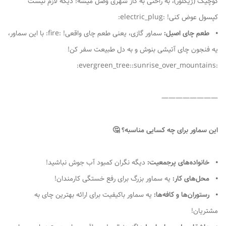
کوچیک (ژیگلور)، به راحتی به گاز شهری وصل میشه! دیگه لازم نیست
کپسول عوض کنی! :electric_plug:
⦁
طعم چای اصیل:
سماور گازی، یعنی طعم چای واقعی! :fire: با این سماور،
یه فنجون چای آتیشی بنوش و به دل طبیعت سفر کن!
:evergreen_tree::sunrise_over_mountains:
————————
این سماور برای چه کسایی مناسبه؟ 🤔
⦁
خانواده‌های پرجمعیت:
دیگه نگران کمبود آب جوش نباشید!
⦁
محل‌های کار:
یه سماور بزرگ برای رفع خستگی کارمندان!
⦁
رستوران‌ها و کافه‌ها:
یه سماور باکیفیت برای ارائه بهترین چای به
مشتریان!