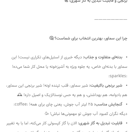
برنجی و قابلیت تبدیل به گاز شهری! 🚀
————————
چرا این سماور، بهترین انتخاب برای شماست؟ 🤔
⦁
بدنه‌ای متفاوت و جذاب:
دیگه خبری از استیل‌های تکراری نیست! این
سماور با بدنه‌ای خاص، یه جلوه ویژه به آشپزخونه یا محل کار شما می‌ده!
:sparkles:
⦁
شیر برنجی باکیفیت:
شیر سماور، قلب تپنده اونه! شیر برنجی این سماور،
هم بادوامه، هم بهداشتی، و هم یه حس نوستالژیک و اصیل داره! 🕰
⦁
گنجایش مناسب:
25 لیتر آب جوش، یعنی چای برای همه! :coffee:
دیگه نگران کمبود آب جوش تو مهمونی‌ها نباش! 🥳
⦁
قابلیت تبدیل به گاز شهری:
الان با گاز کپسولی کار می‌کنه، اما با یه تغییر