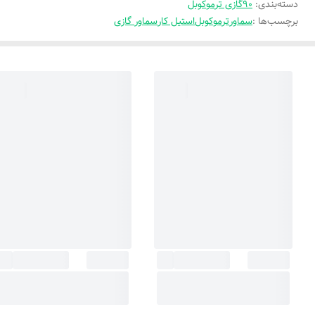
دسته‌بندی
:
90گازی ترموکوبل
برچسب‌ها :
سماور
ترموکوبل
استیل کار
سماور گازی