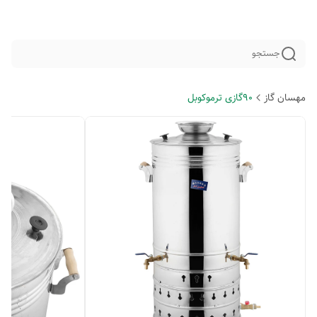
جستجو
مهسان گاز
90گازی ترموکوبل