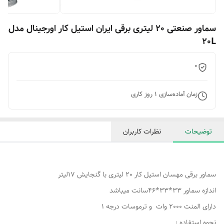
سماور صنعتی 20 لیتری برقی ایران استیل کار اورجینال مدل
20L
0
زمان آماده‌سازی
1
روز کاری
توضیحات
نظرات کاربران
سماور برقی مهسان استیل کار 20 لیتری با گنجایش 17لیتر
اندازه سماور 33*33*46سانت میباشد
دارای المنت 2000 وات و ترموسات درجه 1
نحوه استفاده :