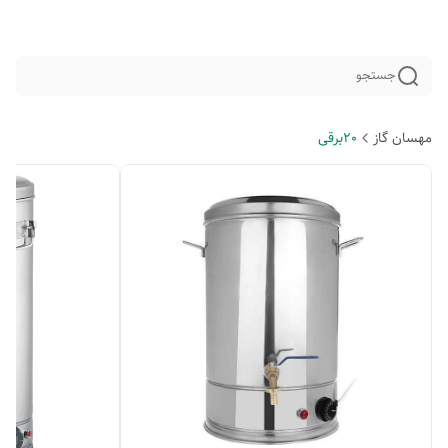
جستجو
مهسان گاز
20برقی