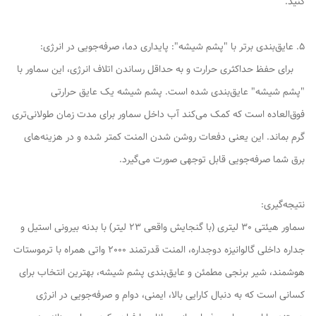
کنید.
5. عایق‌بندی برتر با "پشم شیشه": پایداری دما، صرفه‌جویی در انرژی:
برای حفظ حداکثری حرارت و به حداقل رساندن اتلاف انرژی، این سماور با
"پشم شیشه" عایق‌بندی شده است. پشم شیشه یک عایق حرارتی
فوق‌العاده است که کمک می‌کند آب داخل سماور برای مدت زمان طولانی‌تری
گرم بماند. این یعنی دفعات روشن شدن المنت کمتر شده و در هزینه‌های
برق شما صرفه‌جویی قابل توجهی صورت می‌گیرد.
نتیجه‌گیری:
سماور هیئتی 30 لیتری (با گنجایش واقعی 23 لیتر) با بدنه بیرونی استیل و
جداره داخلی گالوانیزه دوجداره، المنت قدرتمند 2000 واتی همراه با ترموستات
هوشمند، شیر برنجی مطمئن و عایق‌بندی پشم شیشه، بهترین انتخاب برای
کسانی است که به دنبال کارایی بالا، ایمنی، دوام و صرفه‌جویی در انرژی