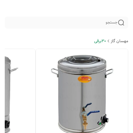
جستجو
مهسان گاز
30برقی