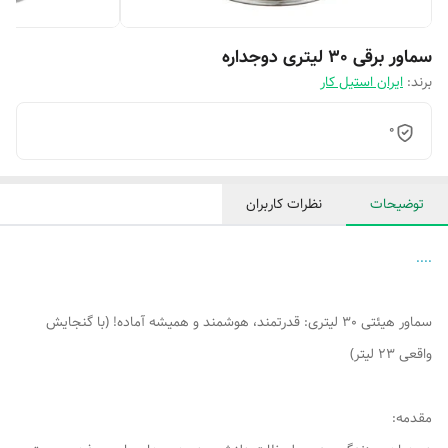
سماور برقی 30 لیتری دوجداره
برند:
ایران استیل کار
0
توضیحات
نظرات کاربران
....
سماور هیئتی 30 لیتری: قدرتمند، هوشمند و همیشه آماده! (با گنجایش
واقعی 23 لیتر)
مقدمه: