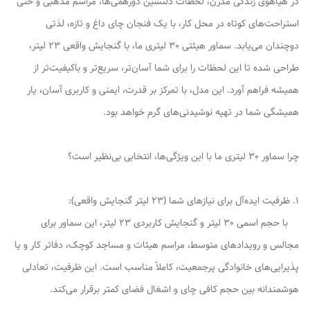
در هیاهوی زندگی مدرن، لحظات دلنشین دورهمی‌ها، مراسم مذهبی و حتی
استراحت‌های کوتاه در محل کار، با یک فنجان چای داغ و تازه، لذتی
دوچندان می‌یابد. سماور هیئتی 30 لیتری ما، با گنجایش واقعی 23 لیتر،
طراحی شده تا این لحظات را برای شما آسان‌تر، سریع‌تر و باکیفیت‌تر از
همیشه فراهم آورد. این مدل، با تمرکز بر قدرت، ایمنی و کاربری آسان، یار
همیشگی شما در تهیه نوشیدنی‌های گرم خواهد بود.
چرا سماور 30 لیتری ما با این ویژگی‌ها، انتخابی بی‌نظیر است؟
1. ظرفیت ایده‌آل برای نیازهای شما (23 لیتر گنجایش واقعی):
با حجم اسمی 30 لیتر و گنجایش کاربردی 23 لیتر، این سماور برای
مجالس و رویدادهای متوسط، مراسم هیئات و مساجد کوچک، دفاتر کار و یا
پذیرایی‌های خانوادگی پرجمعیت، کاملاً مناسب است. این ظرفیت، تعادلی
هوشمندانه بین حجم کافی چای و اشغال فضای کمتر برقرار می‌کند.