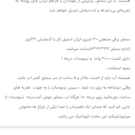
هستند. با این سماور، پذیرایی از مهمانان یا فراهم کردن چای روزانه، به
تجربه‌ای بی‌دغدغه و لذت‌بخش تبدیل خواهد شد
سماور برقی صنعتی 30 لیتری ایران استیل کار با گنجایش 23لیتر
اندازه سماور 33*33*66سانت میباشد
دارای المنت 2000 وات و ترموسات درجه 1
نحوه استفاده :
همیشه آب باید از المنت بالاتر و 5 سانت از سر سماور کمتر اب باشد
وقتی دوشاخه به برق زده شود ، سپس ترموسات را به جهت عقربه های
ساعت بچرخانید روی درجه 110 هرگاه اب سماور جوش آمد،درجه ترموسات تا
جایی کم کنید که صدای تک (همزمان با صدا یکی از چراغ ها خاموش
میشود)میکند این حالت اتوماتیک می باشد.