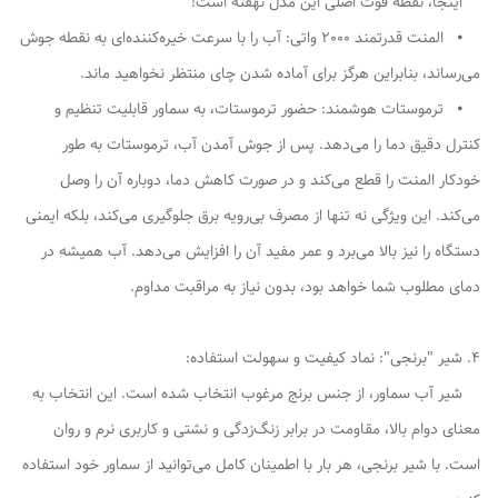
اینجا، نقطه قوت اصلی این مدل نهفته است!
⦁ المنت قدرتمند 2000 واتی: آب را با سرعت خیره‌کننده‌ای به نقطه جوش
می‌رساند، بنابراین هرگز برای آماده شدن چای منتظر نخواهید ماند.
⦁ ترموستات هوشمند: حضور ترموستات، به سماور قابلیت تنظیم و
کنترل دقیق دما را می‌دهد. پس از جوش آمدن آب، ترموستات به طور
خودکار المنت را قطع می‌کند و در صورت کاهش دما، دوباره آن را وصل
می‌کند. این ویژگی نه تنها از مصرف بی‌رویه برق جلوگیری می‌کند، بلکه ایمنی
دستگاه را نیز بالا می‌برد و عمر مفید آن را افزایش می‌دهد. آب همیشه در
دمای مطلوب شما خواهد بود، بدون نیاز به مراقبت مداوم.
4. شیر "برنجی": نماد کیفیت و سهولت استفاده:
شیر آب سماور، از جنس برنج مرغوب انتخاب شده است. این انتخاب به
معنای دوام بالا، مقاومت در برابر زنگ‌زدگی و نشتی و کاربری نرم و روان
است. با شیر برنجی، هر بار با اطمینان کامل می‌توانید از سماور خود استفاده