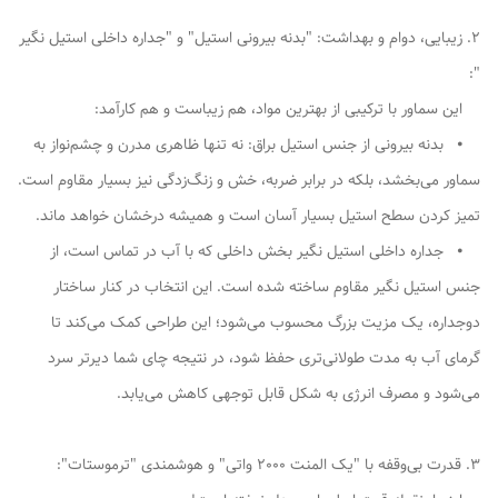
2. زیبایی، دوام و بهداشت: "بدنه بیرونی استیل" و "جداره داخلی استیل نگیر
":
این سماور با ترکیبی از بهترین مواد، هم زیباست و هم کارآمد:
⦁ بدنه بیرونی از جنس استیل براق: نه تنها ظاهری مدرن و چشم‌نواز به
سماور می‌بخشد، بلکه در برابر ضربه، خش و زنگ‌زدگی نیز بسیار مقاوم است.
تمیز کردن سطح استیل بسیار آسان است و همیشه درخشان خواهد ماند.
⦁ جداره داخلی استیل نگیر بخش داخلی که با آب در تماس است، از
جنس استیل نگیر مقاوم ساخته شده است. این انتخاب در کنار ساختار
دوجداره، یک مزیت بزرگ محسوب می‌شود؛ این طراحی کمک می‌کند تا
گرمای آب به مدت طولانی‌تری حفظ شود، در نتیجه چای شما دیرتر سرد
می‌شود و مصرف انرژی به شکل قابل توجهی کاهش می‌یابد.
3. قدرت بی‌وقفه با "یک المنت 2000 واتی" و هوشمندی "ترموستات":