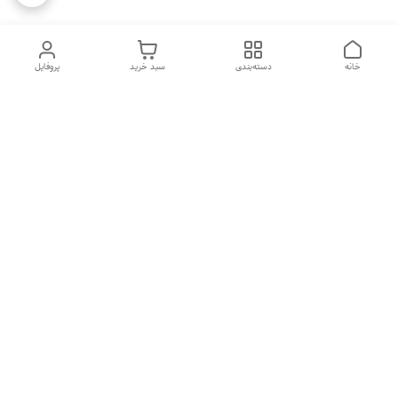
خانه
دسته‌بندی
سبد خرید
پروفایل
دسترسی سریع
تماس با ما
شکایات
درباره ما
قوانین و مقررات
سیاست حریم خصوصی
هفت روز هفته ، ۲۴ ساعت شبانه‌روز پاسخگوی شما هستیم