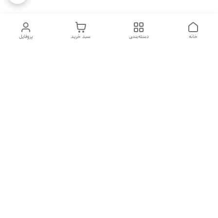
خانه
دسته‌بندی
سبد خرید
پروفایل
دسترسی سریع
تماس با ما
شکایات
درباره ما
قوانین و مقررات
سیاست حریم خصوصی
هفت روز هفته ، ۲۴ ساعت شبانه‌روز پاسخگوی شما هستیم